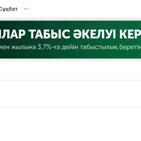
Сұқбат