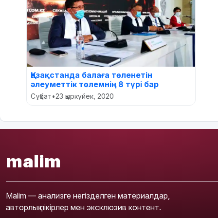
Қазақстанда балаға төленетін
әлеуметтік төлемнің 8 түрі бар
Сұқбат
•
23 қыркүйек, 2020
malim
Malim — анализге негізделген материалдар,
авторлық пікірлер мен эксклюзив контент.