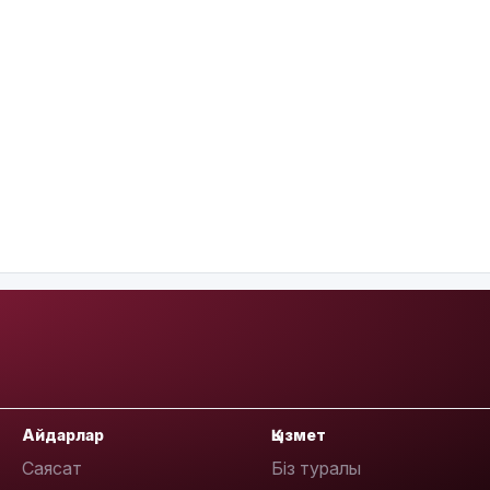
Айдарлар
Қызмет
Саясат
Біз туралы