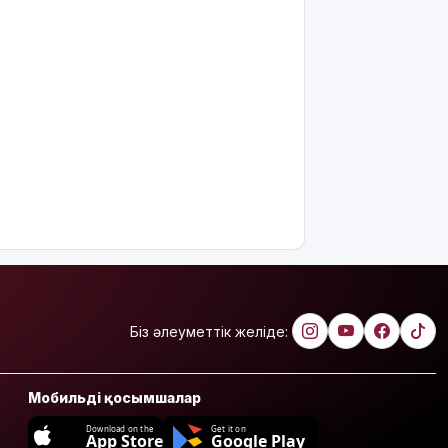
Біз әлеуметтік желіде:
Мобильді қосымшалар
Download on the
Get it on
App Store
Google Play