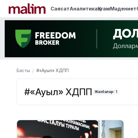
Саясат
Аналитика
Қоғам
Мәдениет
Басты
#«Ауыл» ХДПП
#«Ауыл» ХДПП
Жазбалар: 1