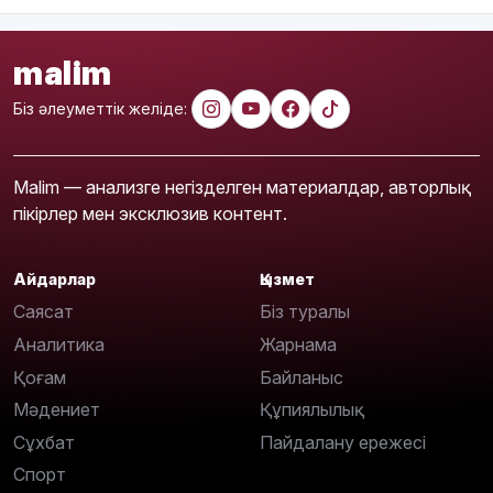
malim
Біз әлеуметтік желіде:
Malim — анализге негізделген материалдар, авторлық
пікірлер мен эксклюзив контент.
Айдарлар
Қызмет
Саясат
Біз туралы
Аналитика
Жарнама
Қоғам
Байланыс
Мәдениет
Құпиялылық
Сұхбат
Пайдалану ережесі
Спорт