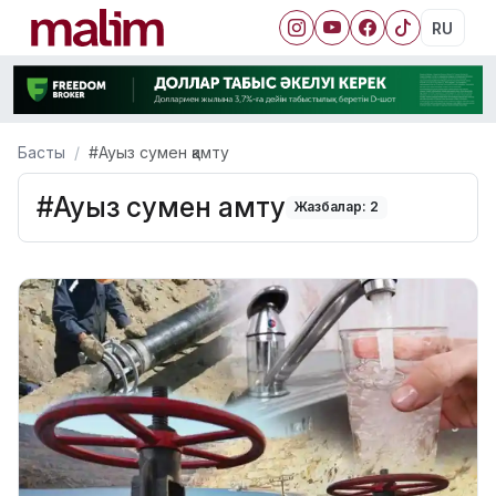
RU
Басты
#Ауыз сумен қамту
#Ауыз сумен қамту
Жазбалар: 2