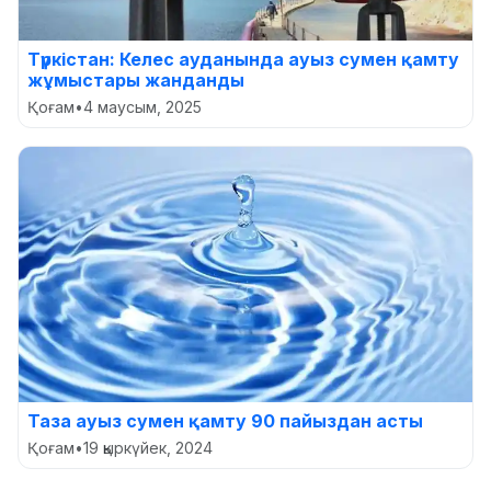
Түркістан: Келес ауданында ауыз сумен қамту
жұмыстары жанданды
Қоғам
•
4 маусым, 2025
Таза ауыз сумен қамту 90 пайыздан асты
Қоғам
•
19 қыркүйек, 2024