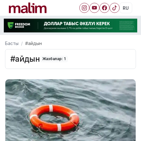
RU
Басты
#айдын
#айдын
Жазбалар: 1