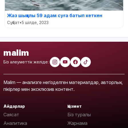
Жаз шыққалы 59 адам суға батып кеткен
Сұқбат
•
5 шілде, 2023
malim
Біз әлеуметтік желіде:
Malim — анализге негізделген материалдар, авторлық
пікірлер мен эксклюзив контент.
Айдарлар
Қызмет
Саясат
Біз туралы
Аналитика
Жарнама