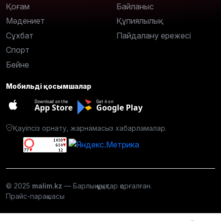
Қоғам
Байланыс
Мәдениет
Құпиялылық
Сұхбат
Пайдалану ережесі
Спорт
Бейне
Мобильді қосымшалар
Download on the
Get it on
App Store
Google Play
Қауіпсіз орнату, жарнамасыз хабарламалар.
© 2025
malim.kz
— Барлық құқықтар қорғалған.
Прайс-парақшасы