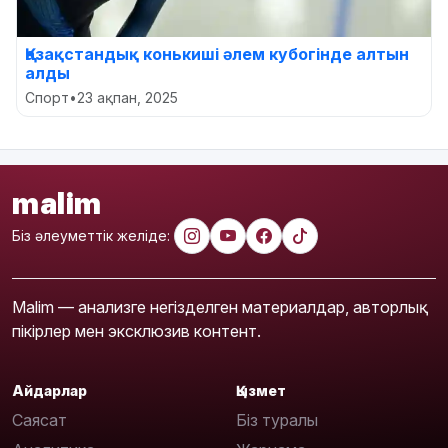
Қазақстандық конькиші әлем кубогінде алтын
алды
Спорт
•
23 ақпан, 2025
malim
Біз әлеуметтік желіде:
Malim — анализге негізделген материалдар, авторлық
пікірлер мен эксклюзив контент.
Айдарлар
Қызмет
Саясат
Біз туралы