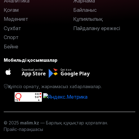
Аналитика
Жарнама
Қоғам
Байланыс
Мәдениет
Құпиялылық
Сұхбат
Пайдалану ережесі
Спорт
Бейне
Мобильді қосымшалар
Download on the
Get it on
App Store
Google Play
Қауіпсіз орнату, жарнамасыз хабарламалар.
© 2025
malim.kz
— Барлық құқықтар қорғалған.
Прайс-парақшасы