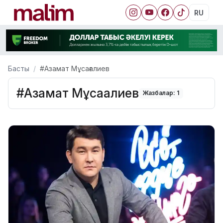
RU
Басты
#Азамат Мұсағалиев
#Азамат Мұсағалиев
Жазбалар: 1