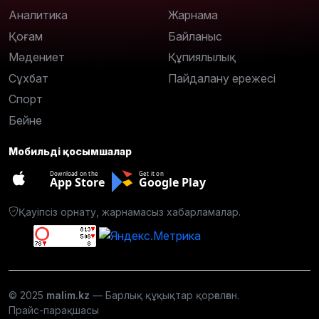
Аналитика
Жарнама
Қоғам
Байланыс
Мәдениет
Құпиялылық
Сұхбат
Пайдалану ережесі
Спорт
Бейне
Мобильді қосымшалар
Download on the
Get it on
App Store
Google Play
Қауіпсіз орнату, жарнамасыз хабарламалар.
© 2025
malim.kz
— Барлық құқықтар қорғалған.
Прайс-парақшасы