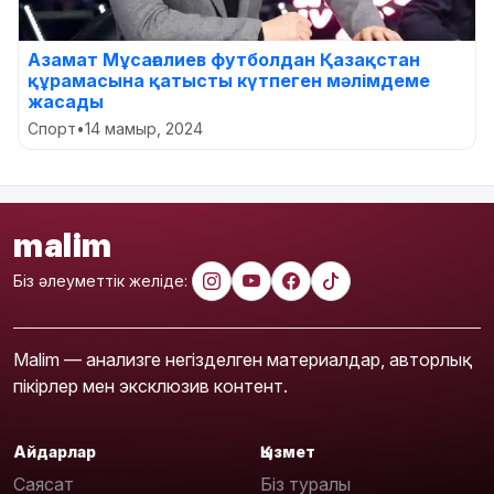
Азамат Мұсағалиев футболдан Қазақстан
құрамасына қатысты күтпеген мәлімдеме
жасады
Спорт
•
14 мамыр, 2024
malim
Біз әлеуметтік желіде:
Malim — анализге негізделген материалдар, авторлық
пікірлер мен эксклюзив контент.
Айдарлар
Қызмет
Саясат
Біз туралы