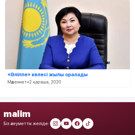
«Әліппе» келесі жылы оралады
Мәдениет
•
2 қараша, 2020
malim
Біз әлеуметтік желіде: