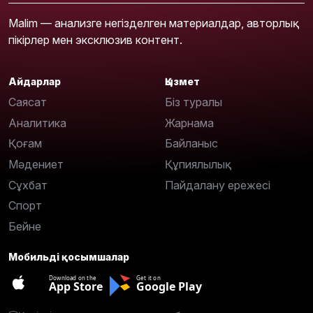
Malim — анализге негізделген материалдар, авторлық
пікірлер мен эксклюзив контент.
Айдарлар
Қызмет
Саясат
Біз туралы
Аналитика
Жарнама
Қоғам
Байланыс
Мәдениет
Құпиялылық
Сұхбат
Пайдалану ережесі
Спорт
Бейне
Мобильді қосымшалар
Download on the
Get it on
App Store
Google Play