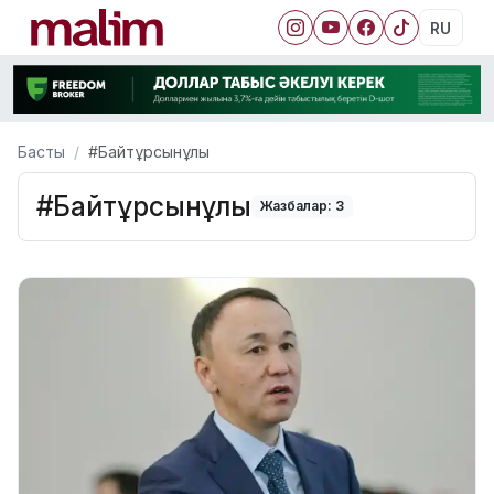
RU
Басты
#Байтұрсынұлы
#Байтұрсынұлы
Жазбалар: 3