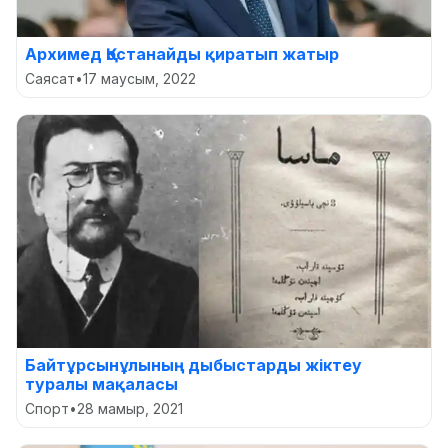
Архимед Қостанайды қиратып жатыр
Саясат
•
17 маусым, 2022
Байтұрсынұлының дыбыстарды жіктеу
туралы мақаласы
Спорт
•
28 мамыр, 2021