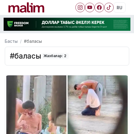
RU
Басты
#баласы
#баласы
Жазбалар: 2