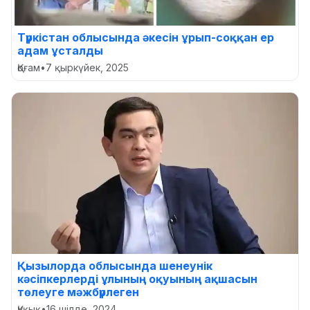
Түркістан облысында әкесін ұрып-соққан ер
адам ұсталды
Қоғам
•
7 қыркүйек, 2025
Қызылорда облысында шенеунік
кәсіпкерлерді ұлының оқуының ақшасын
төлеуге мәжбүрлеген
Құқық
•
16 шілде, 2024