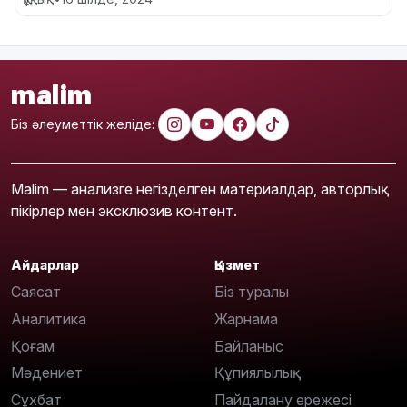
malim
Біз әлеуметтік желіде:
Malim — анализге негізделген материалдар, авторлық
пікірлер мен эксклюзив контент.
Айдарлар
Қызмет
Саясат
Біз туралы
Аналитика
Жарнама
Қоғам
Байланыс
Мәдениет
Құпиялылық
Сұхбат
Пайдалану ережесі