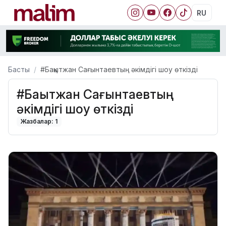
RU
Басты
#Бақытжан Сағынтаевтың әкімдігі шоу өткізді
#Бақытжан Сағынтаевтың
әкімдігі шоу өткізді
Жазбалар: 1