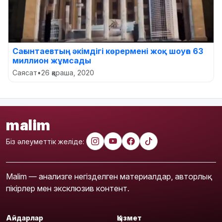
Сағынтаевтың әкімдігі көрермені жоқ шоуға 63
миллион жұмсады
Саясат
•
26 қараша, 2020
malim
Біз әлеуметтік желіде:
Malim — анализге негізделген материалдар, авторлық
пікірлер мен эксклюзив контент.
Айдарлар
Қызмет