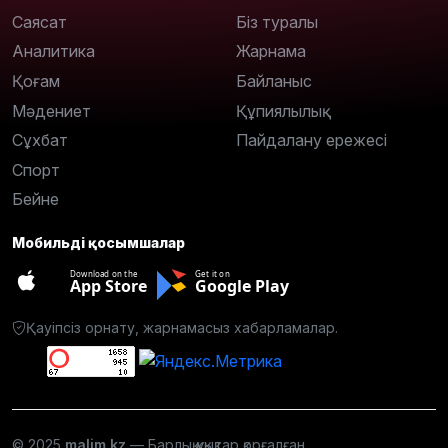
Саясат
Біз туралы
Аналитика
Жарнама
Қоғам
Байланыс
Мәдениет
Құпиялылық
Сұхбат
Пайдалану ережесі
Спорт
Бейне
Мобильді қосымшалар
Download on the
Get it on
App Store
Google Play
Қауіпсіз орнату, жарнамасыз хабарламалар.
© 2025
malim.kz
— Барлық құқықтар қорғалған.