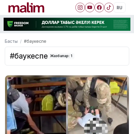
RU
Басты
#баукеспе
#баукеспе
Жазбалар: 1