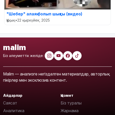
"Шебер" алаяқ болып шықты (видео)
Құқық
•
22 қыркүйек, 2025
malim
Біз әлеуметтік желіде:
Malim — анализге негізделген материалдар, авторлық
пікірлер мен эксклюзив контент.
Айдарлар
Қызмет
Саясат
Біз туралы
Аналитика
Жарнама