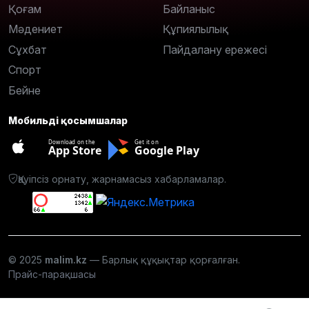
Қоғам
Байланыс
Мәдениет
Құпиялылық
Сұхбат
Пайдалану ережесі
Спорт
Бейне
Мобильді қосымшалар
Download on the
Get it on
App Store
Google Play
Қауіпсіз орнату, жарнамасыз хабарламалар.
© 2025
malim.kz
— Барлық құқықтар қорғалған.
Прайс-парақшасы