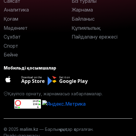
Саясат
Біз туралы
Аналитика
Жарнама
Қоғам
Байланыс
Мәдениет
Құпиялылық
Сұхбат
Пайдалану ережесі
Спорт
Бейне
Мобильді қосымшалар
Download on the
Get it on
App Store
Google Play
Қауіпсіз орнату, жарнамасыз хабарламалар.
© 2025
malim.kz
— Барлық құқықтар қорғалған.
Прайс-парақшасы