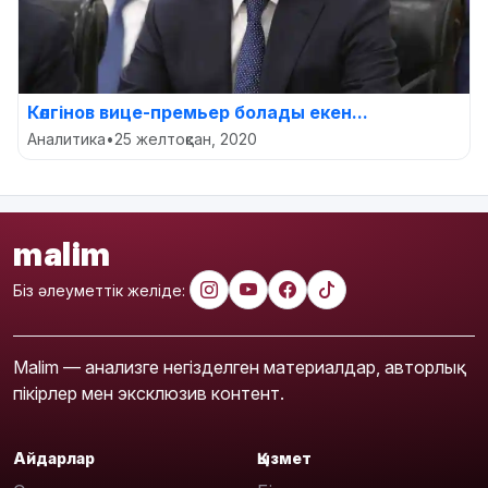
Көлгінов вице-премьер болады екен...
Аналитика
•
25 желтоқсан, 2020
malim
Біз әлеуметтік желіде:
Malim — анализге негізделген материалдар, авторлық
пікірлер мен эксклюзив контент.
Айдарлар
Қызмет