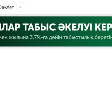
Сұқбат