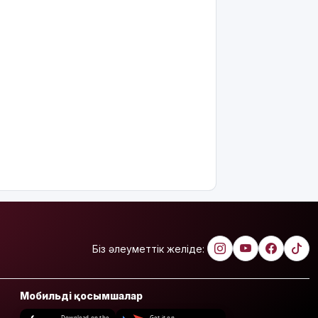
Біз әлеуметтік желіде:
Мобильді қосымшалар
Download on the
Get it on