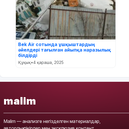
Bek Air сотында ұшқыштардың
әйелдері тағылған айыпқа наразылық
білдірді
Құқық
•
4 қараша, 2025
malim
Malim — анализге негізделген материалдар,
авторлық пікірлер мен эксклюзив контент.