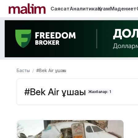
Саясат
Аналитика
Қоғам
Мәдениет
Басты
#Bek Air ұшағы
#Bek Air ұшағы
Жазбалар: 1