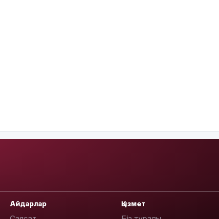
Айдарлар
Қызмет
Саясат
Біз туралы