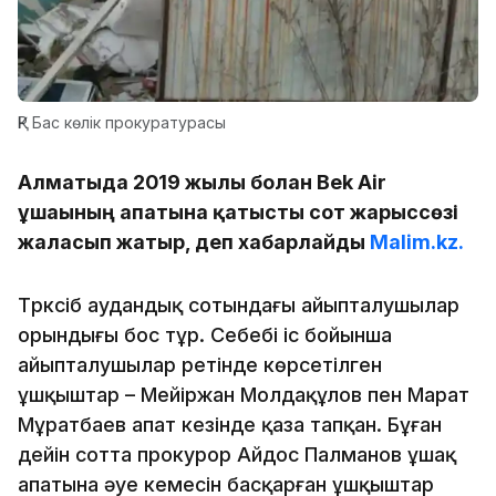
ҚР Бас көлік прокуратурасы
Алматыда 2019 жылы болған Bek Air
ұшағының апатына қатысты сот жарыссөзі
жалғасып жатыр, деп хабарлайды
Malim.kz.
Түрксіб аудандық сотындағы айыпталушылар
орындығы бос тұр. Себебі іс бойынша
айыпталушылар ретінде көрсетілген
ұшқыштар – Мейіржан Молдақұлов пен Марат
Мұратбаев апат кезінде қаза тапқан. Бұған
дейін сотта прокурор Айдос Палманов ұшақ
апатына әуе кемесін басқарған ұшқыштар