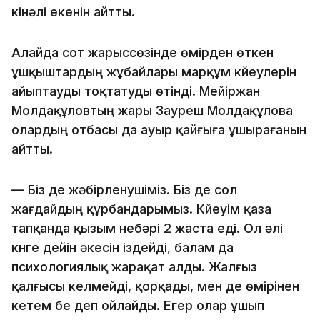
кінәлі екенін айтты.
Алайда сот жарыссөзінде өмірден өткен
ұшқыштардың жұбайлары марқұм күйеулерін
айыптауды тоқтатуды өтінді. Мейіржан
Молдақұловтың жары Зауреш Молдақұлова
олардың отбасы да ауыр қайғыға ұшырағанын
айтты.
— Біз де жәбірленушіміз. Біз де сол
жағдайдың құрбандарымыз. Күйеуім қаза
тапқанда қызым небәрі 2 жаста еді. Ол әлі
күнге дейін әкесін іздейді, балам да
психологиялық жарақат алды. Жалғыз
қалғысы келмейді, қорқады, мен де өмірінен
кетем бе деп ойлайды. Егер олар ұшып