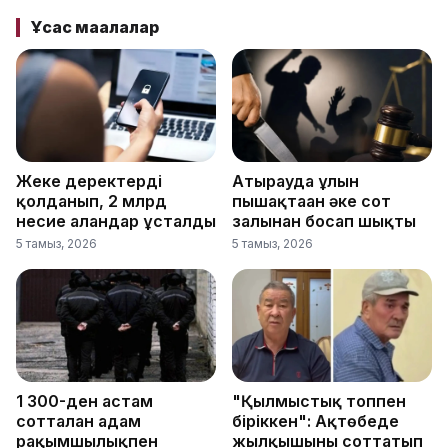
Ұқсас мақалалар
Жеке деректерді
Атырауда ұлын
қолданып, 2 млрд
пышақтаған әке сот
несие алғандар ұсталды
залынан босап шықты
5 тамыз, 2026
5 тамыз, 2026
1 300-ден астам
"Қылмыстық топпен
сотталған адам
біріккен": Ақтөбеде
рақымшылықпен
жылқышыны соттатып