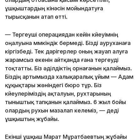
ұшқыштардың кінәсін мойындатуға
тырысқанын атап өтті.
— Тергеуші операциядан кейін күйеуімнің
оңалуына мүмкіндік бермеді. Бізді ауруханаға
кіргізбеді. Тек дәрігерлер оның жауап алуға
жарамсыз екенін айтқанда ғана тергеуді
тоқтатты. Біз әділдіктің орнағанын қалаймыз.
Біздің артымызда халықаралық ұйым — Адам
құқықтары жөніндегі бюро тұр. Біз
күйеулеріміздің ақталуын, рухтарының
тыныштық тапқанын қалаймыз. 6 жыл бойы
олардың рухын мазалап келеміз, — деді
ұшқыштың жұбайы.
Екінші ұшқыш Марат Мұратбаевтың жұбайы