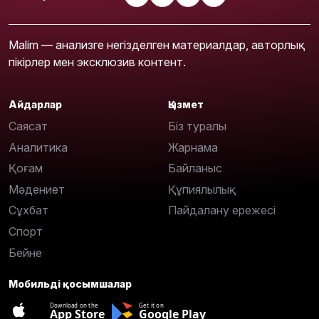
Malim — анализге негізделген материалдар, авторлық
пікірлер мен эксклюзив контент.
Айдарлар
Қызмет
Саясат
Біз туралы
Аналитика
Жарнама
Қоғам
Байланыс
Мәдениет
Құпиялылық
Сұхбат
Пайдалану ережесі
Спорт
Бейне
Мобильді қосымшалар
Download on the
Get it on
App Store
Google Play