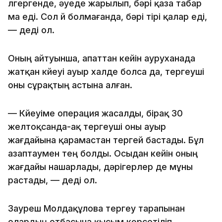
үлгергенде, әуеде жарылып, бәрі қаза табар
ма еді. Сол үй болмағанда, бәрі тірі қалар еді,
— деді ол.
Оның айтуынша, апаттан кейін ауруханада
жатқан күйеуі ауыр халде болса да, тергеуші
оны сұрақтың астына алған.
— Күйеуіме операция жасалды, бірақ 30
желтоқсанда-ақ тергеуші оны ауыр
жағдайына қарамастан тергей бастады. Бұл
азаптаумен тең болды. Осыдан кейін оның
жағдайы нашарлады, дәрігерлер де мұны
растады, — деді ол.
Зауреш Молдақұлова тергеу тарапынан
олардың отбасына қысым көрсетіліп,