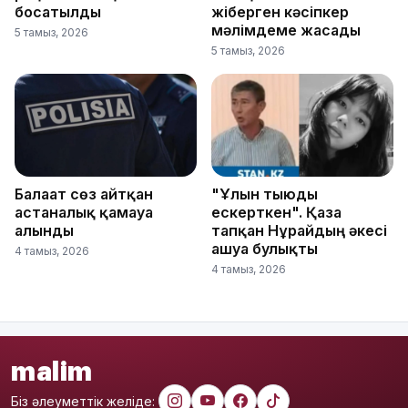
босатылды
жіберген кәсіпкер
мәлімдеме жасады
5 тамыз, 2026
5 тамыз, 2026
Балағат сөз айтқан
"Ұлын тыюды
астаналық қамауға
ескерткен". Қаза
алынды
тапқан Нұрайдың әкесі
ашуға булықты
4 тамыз, 2026
4 тамыз, 2026
malim
Біз әлеуметтік желіде: