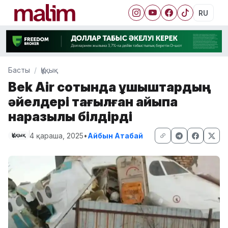
RU
Басты
Құқық
Bek Air сотында ұшқыштардың
әйелдері тағылған айыпқа
наразылық білдірді
4 қараша, 2025
•
Айбын Атабай
Құқық