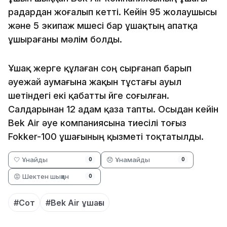
радардан жоғалып кетті. Кейін 95 жолаушысы
және 5 экипаж мүшесі бар ұшақтың апатқа
ұшырағаны мәлім болды.
Ұшақ жерге құлаған соң сырғанап барып
әуежай аумағына жақын тұстағы ауыл
шетіндегі екі қабатты үйге соғылған.
Салдарынан 12 адам қаза тапты. Осыдан кейін
Bek Air әуе компаниясына тиесілі тоғыз
Fokker-100 ұшағының қызметі тоқтатылды.
🤍 Ұнайды
😞 Ұнамайды
0
0
😡 Шектен шыққан
0
#Сот
#Bek Air ұшағы