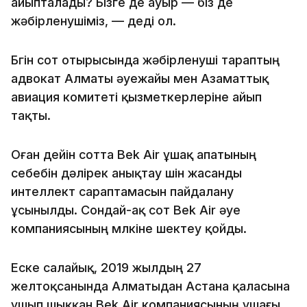
айыпталады? Бізге де ауыр — біз де
жәбірленушіміз, — деді ол.
Бүгін сот отырысында жәбірленуші тараптың
адвокат Алматы әуежайы мен Азаматтық
авиация комитеті қызметкерлеріне айып
тақты.
Оған дейін сотта Bek Air ұшақ апатының
себебін дәлірек анықтау үшін жасанды
интеллект сараптамасын пайдалану
ұсынылды. Сондай-ақ сот Bek Air әуе
компаниясының мүлкіне шектеу қойды.
Еске салайық, 2019 жылдың 27
желтоқсанында Алматыдан Астана қаласына
ұшып шыққан Bek Air компаниясының ұшағы