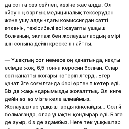
да сотта сөз сөйлеп, көзіне жас алды. Ол
күйеуінің барлық медициналық тексеруден
және ұшу алдындағы комиссиядан сәтті
өткенін, тәжірибелі әрі жауапты ұшқыш
болғанын, экипаж бен жолаушылардың өмірі
үшін соңына дейін күрескенін айтты.
— Ұшақтың сол немесе оң қанатында, нақты
есімде жоқ, 6,5 тонна керосин болған. Олар
сол қанатты жоғары көтеріп үлгерді. Егер
қанат үйге соғылғанда бәрі өртеніп кетер еді.
Біз де жақындарымызды жоғалттық. Әлі күнге
дейін өз-өзімізге келе алмаймыз.
Жолаушылар ұшқыштарды кінәлайды… Сол үй
болмағанда, олар ұшақты қондырар еді. Бізге
де ауыр, біз де адамбыз. Неге тек ұшқыштар