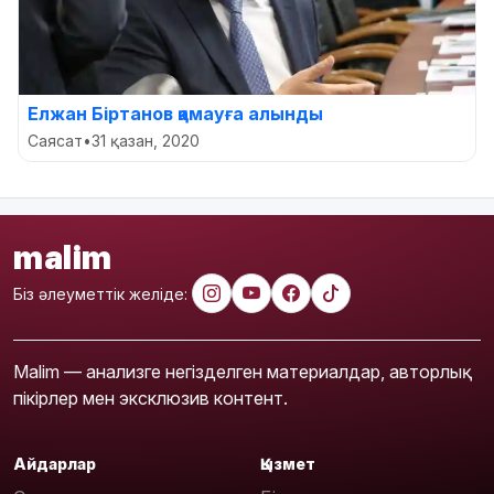
Елжан Біртанов қамауға алынды
Саясат
•
31 қазан, 2020
malim
Біз әлеуметтік желіде:
Malim — анализге негізделген материалдар, авторлық
пікірлер мен эксклюзив контент.
Айдарлар
Қызмет