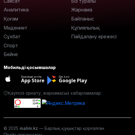
Саясат
Біз туралы
Аналитика
Жарнама
Қоғам
Байланыс
Мәдениет
Құпиялылық
Сұхбат
Пайдалану ережесі
Спорт
Бейне
Мобильді қосымшалар
Download on the
Get it on
App Store
Google Play
Қауіпсіз орнату, жарнамасыз хабарламалар.
© 2025
malim.kz
— Барлық құқықтар қорғалған.
Прайс-парақшасы