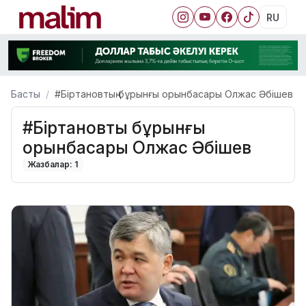
RU
Басты
#Біртановтың бұрынғы орынбасары Олжас Әбішев
#Біртановтың бұрынғы
орынбасары Олжас Әбішев
Жазбалар: 1