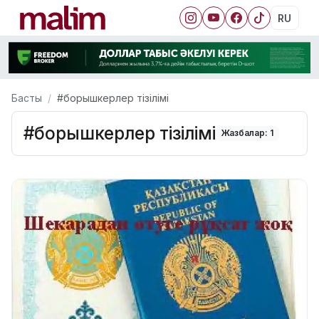
RU
Басты
#борышкерлер тізілімі
#борышкерлер тізілімі
Жазбалар: 1