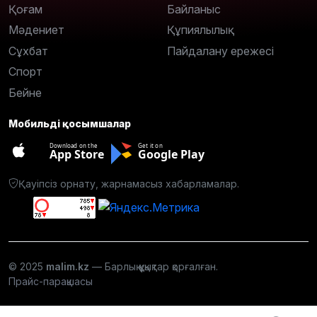
Қоғам
Байланыс
Мәдениет
Құпиялылық
Сұхбат
Пайдалану ережесі
Спорт
Бейне
Мобильді қосымшалар
Download on the
Get it on
App Store
Google Play
Қауіпсіз орнату, жарнамасыз хабарламалар.
© 2025
malim.kz
— Барлық құқықтар қорғалған.
Прайс-парақшасы