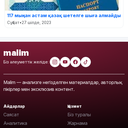
117 мыңнан астам қазақ шетелге шыға алмайды
Сұқбат
•
27 шілде, 2023
malim
Біз әлеуметтік желіде:
Malim — анализге негізделген материалдар, авторлық
пікірлер мен эксклюзив контент.
Айдарлар
Қызмет
Саясат
Біз туралы
Аналитика
Жарнама