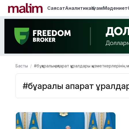
Саясат
Аналитика
Қоғам
Мәдениет
Басты
#бұқаралық ақпарат құралдары қызметкерлерінің 
#бұқаралық ақпарат құралд