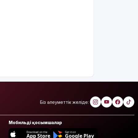
Біз әлеуметтік желіде:
Мобильді қосымшалар
Download on the
Get it on
App Store
Google Play