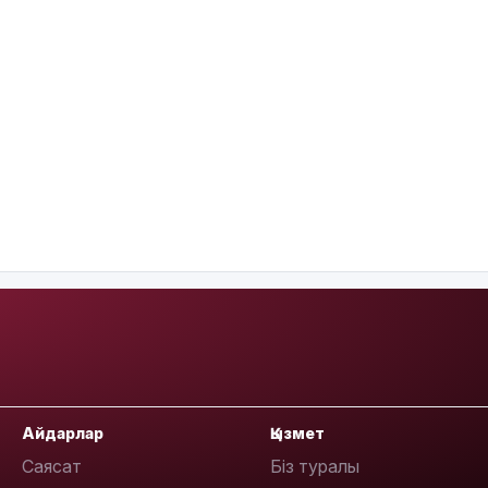
Айдарлар
Қызмет
Саясат
Біз туралы