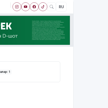
RU
алар: 1