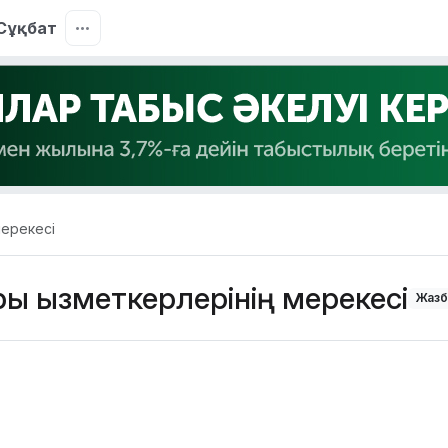
Сұқбат
мерекесі
ары қызметкерлерінің мерекесі
Жазб