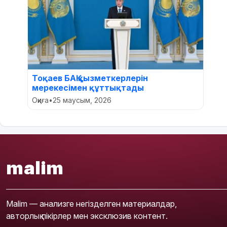
Тоқаев БАҚ қызметкерлерін
мерекесімен құттықтады
Оқиға
•
25 маусым, 2026
malim
Malim — анализге негізделген материалдар,
авторлық пікірлер мен эксклюзив контент.