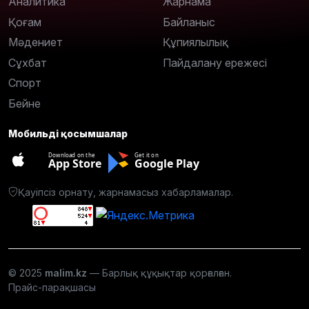
Аналитика
Жарнама
Қоғам
Байланыс
Мәдениет
Құпиялылық
Сұхбат
Пайдалану ережесі
Спорт
Бейне
Мобильді қосымшалар
Download on the
Get it on
App Store
Google Play
Қауіпсіз орнату, жарнамасыз хабарламалар.
© 2025
malim.kz
— Барлық құқықтар қорғалған.
Прайс-парақшасы