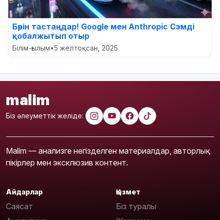
Бәрін тастаңдар! Google мен Anthropic Сэмді
қобалжытып отыр
Білім-ғылым
•
5 желтоқсан, 2025
malim
Біз әлеуметтік желіде:
Malim — анализге негізделген материалдар, авторлық
пікірлер мен эксклюзив контент.
Айдарлар
Қызмет
Саясат
Біз туралы