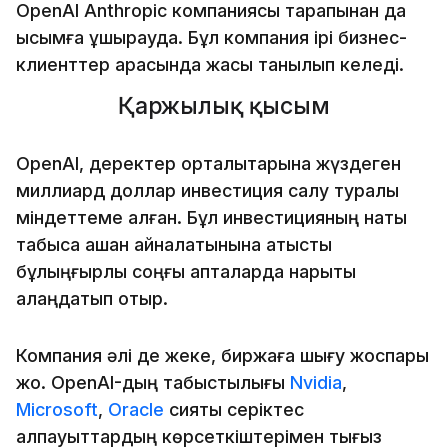
OpenAI Anthropic компаниясы тарапынан да
қысымға ұшырауда. Бұл компания ірі бизнес-
клиенттер арасында жақсы танылып келеді.
Қаржылық қысым
OpenAI, деректер орталықтарына жүздеген
миллиард доллар инвестиция салу туралы
міндеттеме алған. Бұл инвестицияның нақты
табысқа қашан айналатынына қатысты
бұлыңғырлық соңғы апталарда нарықты
алаңдатып отыр.
Компания әлі де жеке, биржаға шығу жоспары
жоқ. OpenAI-дың табыстылығы
Nvidia
,
Microsoft
,
Oracle
сияқты серіктес
алпауыттардың көрсеткіштерімен тығыз