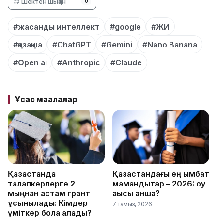
😡 Шектен шыққан
0
#жасанды интеллект
#google
#ЖИ
#қазақша
#ChatGPT
#Gemini
#Nano Banana
#Open ai
#Anthropic
#Claude
Ұқсас мақалалар
Қазақстанда
Қазақстандағы ең қымбат
талапкерлерге 2
мамандықтар – 2026: оқу
мыңнан астам грант
ақысы қанша?
ұсынылады: Кімдер
7 тамыз, 2026
үміткер бола алады?