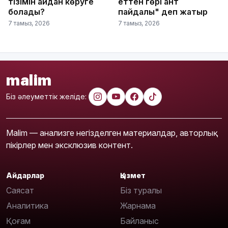
тізімін қайдан көруге
еттен гөрі қант
болады?
пайдалы" деп жатыр
7 тамыз, 2026
7 тамыз, 2026
malim
Біз әлеуметтік желіде:
Malim — анализге негізделген материалдар, авторлық
пікірлер мен эксклюзив контент.
Айдарлар
Қызмет
Саясат
Біз туралы
Аналитика
Жарнама
Қоғам
Байланыс