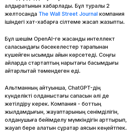
қалдыратынын хабарлады. Бұл туралы 2
желтоқсанда
The Wall Street Journal
компания
ішіндегі хат-хабарға сілтеме жасап жазыпты.
Бұл шешім OpenAI-ге жасанды интеллект
саласындағы бәсекелестер тарапынан
күшейген қысымды айқын көрсетеді. Соңғы
айларда стартаптың нарықтағы басымдығы
айтарлықтай төмендеген еді.
Альтманның айтуынша, ChatGPT-дің
күнделікті қолданыстағы сапасын әлі де
жетілдіру керек. Компания - боттың
жылдамдығын, жауаптарының сенімділігін,
қолданушыға бейімделу мүмкіндігін арттырып,
жауап бере алатын сұрақтар аясын кеңейтпек.