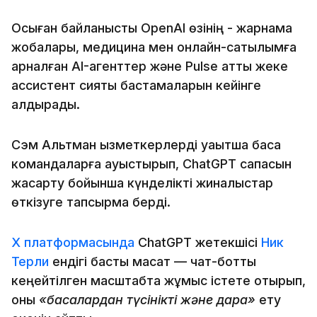
Осыған байланысты OpenAI өзінің - жарнама
жобалары, медицина мен онлайн-сатылымға
арналған AI-агенттер және Pulse атты жеке
ассистент сияқты бастамаларын кейінге
қалдырады.
Сэм Альтман қызметкерлерді уақытша басқа
командаларға ауыстырып, ChatGPT сапасын
жақсарту бойынша күнделікті жиналыстар
өткізуге тапсырма берді.
X платформасында
ChatGPT жетекшісі
Ник
Терли
ендігі басты мақсат — чат-ботты
кеңейтілген масштабта жұмыс істете отырып,
оны
«басқалардан түсінікті және дара»
ету