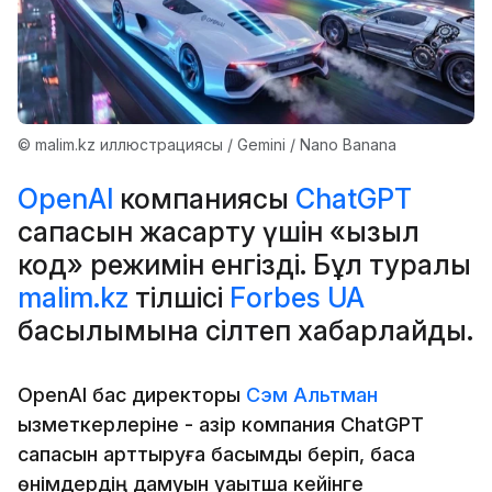
© malim.kz иллюстрациясы / Gemini / Nano Banana
OpenAI
компаниясы
ChatGPT
сапасын жақсарту үшін «қызыл
код» режимін енгізді. Бұл туралы
malim.kz
тілшісі
Forbes UA
басылымына сілтеп хабарлайды.
OpenAI бас директоры
Сэм Альтман
қызметкерлеріне - қазір компания ChatGPT
сапасын арттыруға басымдық беріп, басқа
өнімдердің дамуын уақытша кейінге