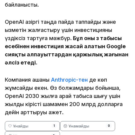
байланысты.
OpenAI қазіргі таңда пайда таппайды және
қызметін жалғастыру үшін инвестицияны
үздіксіз тартуға мәжбүр.
Бұл оны өз табысы
есебінен инвестиция жасай алатын Google
сияқты алпауыттардан қаржылық жағынан
әлсіз етеді.
Компания ақшаны
Anthropic-тен
де көп
жұмсайды екен. Өз болжамдары бойынша,
OpenAI 2030 жылға қарай табысқа шығу үшін
жылдық кірісті шамамен 200 млрд долларға
дейін арттыруы қажет.
🤍 Ұнайды
😞 Ұнамайды
1
0