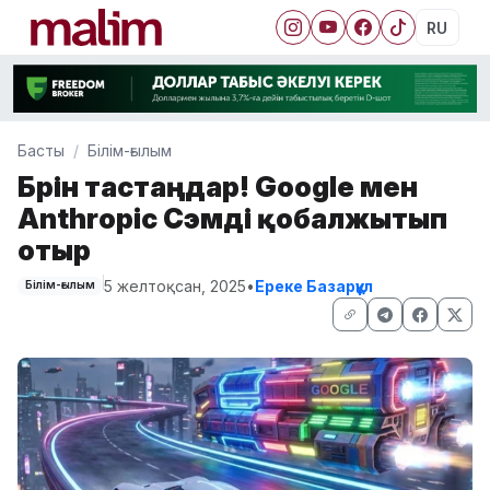
RU
Басты
Білім-ғылым
Бәрін тастаңдар! Google мен
Anthropic Сэмді қобалжытып
отыр
5 желтоқсан, 2025
•
Ереке Базарқұл
Білім-ғылым