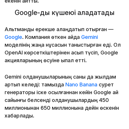
екенін айтты.
Google-дың күшеюі алаңдатады
Альтманды ерекше алаңдатып отырған —
Google
. Компания өткен айда
Gemini
моделінің жаңа нұсқасын таныстырған еді. Ол
OpenAI көрсеткіштерінен асып түсіп, Google
акцияларының өсуіне ықпал етті.
Gemini қолданушыларының саны да жылдам
артып келеді: тамызда
Nano Banana
сурет
генераторы іске қосылғаннан кейін Google ай
сайынғы белсенді қолданушылардың 450
миллионынан 650 миллионына дейін өскенін
хабарлады.