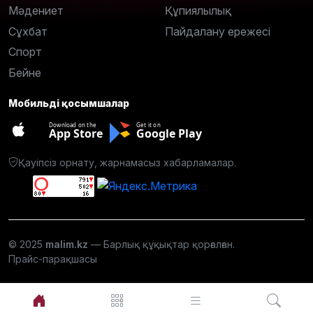
Мәдениет
Құпиялылық
Сұхбат
Пайдалану ережесі
Спорт
Бейне
Мобильді қосымшалар
Download on the
Get it on
App Store
Google Play
Қауіпсіз орнату, жарнамасыз хабарламалар.
© 2025
malim.kz
— Барлық құқықтар қорғалған.
Прайс-парақшасы