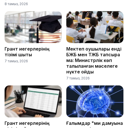
8 тамыз, 2026
Грант иегерлерінің
Мектеп оқушылары енді
тізімі шықты
БЖБ мен ТЖБ тапсыра
ма: Министрлік көп
7 тамыз, 2026
талқыланған мәселеге
нүкте қойды
7 тамыз, 2026
Грант иегерлерінің
Ғалымдар "ми дамуына