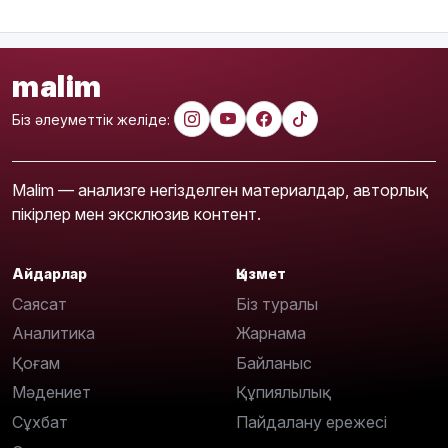
malim
Біз әлеуметтік желіде:
Malim — анализге негізделген материалдар, авторлық
пікірлер мен эксклюзив контент.
Айдарлар
Қызмет
Саясат
Біз туралы
Аналитика
Жарнама
Қоғам
Байланыс
Мәдениет
Құпиялылық
Сұхбат
Пайдалану ережесі