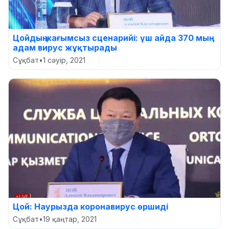
Цойдың жағымсыз сценарийі: үш айда 370 мың
адам вирус жұқтырады
Сұқбат
•
1 сәуір, 2021
Цой: Наурызда коронавирус өршиді
Сұқбат
•
19 қаңтар, 2021