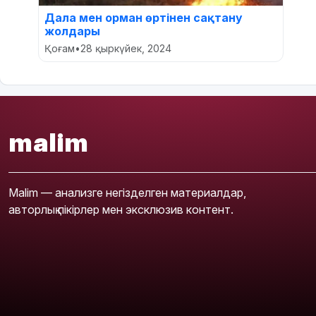
Дала мен орман өртінен сақтану
жолдары
Қоғам
•
28 қыркүйек, 2024
malim
Malim — анализге негізделген материалдар,
авторлық пікірлер мен эксклюзив контент.