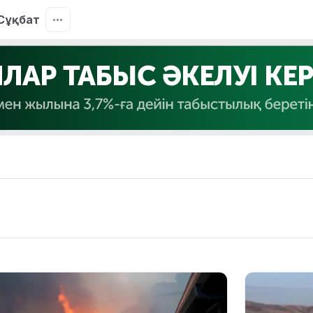
Сұқбат