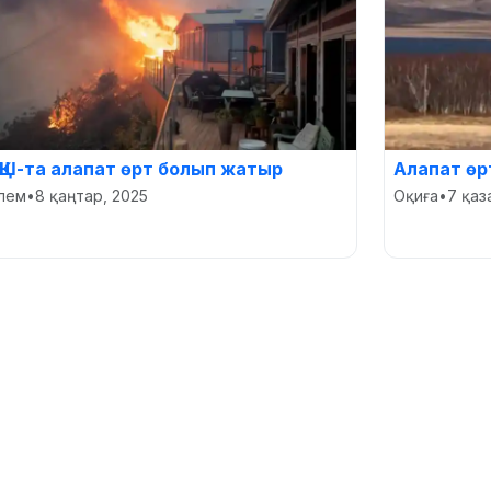
ҚШ-та алапат өрт болып жатыр
Алапат өр
лем
•
8 қаңтар, 2025
Оқиға
•
7 қаз