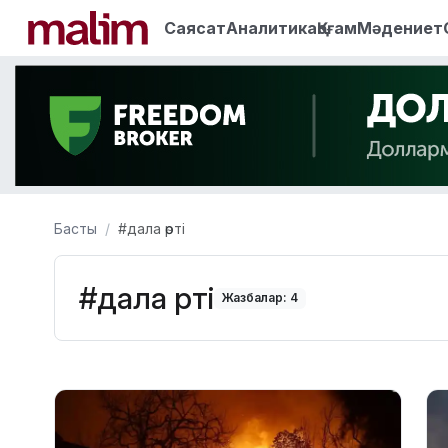
Саясат
Аналитика
Қоғам
Мәдениет
Басты
#дала өрті
#дала өрті
Жазбалар: 4