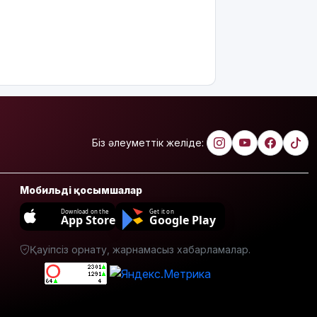
Біз әлеуметтік желіде:
Мобильді қосымшалар
Download on the
Get it on
App Store
Google Play
Қауіпсіз орнату, жарнамасыз хабарламалар.