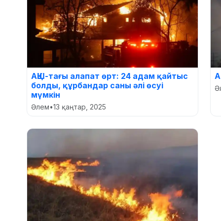
АҚШ-тағы алапат өрт: 24 адам қайтыс
А
болды, құрбандар саны әлі өсуі
Ә
мүмкін
Әлем
•
13 қаңтар, 2025