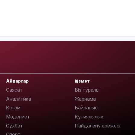
Айдарлар
Қызмет
Саясат
Біз туралы
Аналитика
Жарнама
Қоғам
Байланыс
Мәдениет
Құпиялылық
Сұхбат
Пайдалану ережесі
Спорт