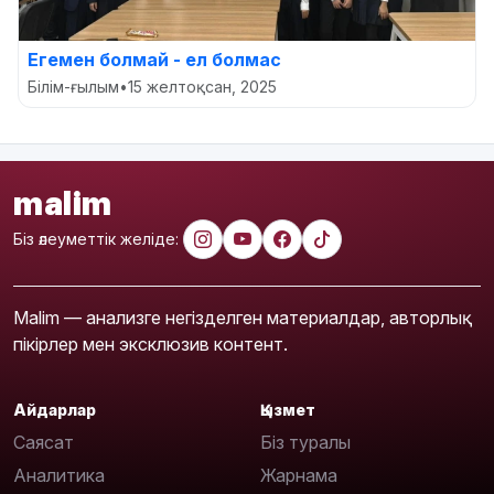
Егемен болмай - ел болмас
Білім-ғылым
•
15 желтоқсан, 2025
malim
Біз әлеуметтік желіде:
Malim — анализге негізделген материалдар, авторлық
пікірлер мен эксклюзив контент.
Айдарлар
Қызмет
Саясат
Біз туралы
Аналитика
Жарнама