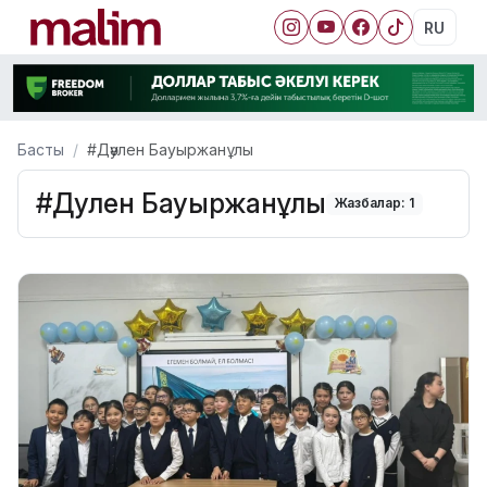
RU
Басты
#Дәулен Бауыржанұлы
#Дәулен Бауыржанұлы
Жазбалар: 1