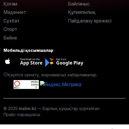
Қоғам
Байланыс
Мәдениет
Құпиялылық
Сұхбат
Пайдалану ережесі
Спорт
Бейне
Мобильді қосымшалар
Download on the
Get it on
App Store
Google Play
Қауіпсіз орнату, жарнамасыз хабарламалар.
© 2025
malim.kz
— Барлық құқықтар қорғалған.
Прайс-парақшасы