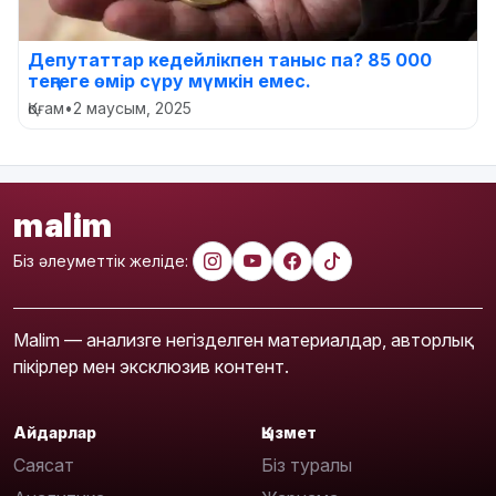
Депутаттар кедейлікпен таныс па? 85 000
теңгеге өмір сүру мүмкін емес.
Қоғам
•
2 маусым, 2025
malim
Біз әлеуметтік желіде:
Malim — анализге негізделген материалдар, авторлық
пікірлер мен эксклюзив контент.
Айдарлар
Қызмет
Саясат
Біз туралы