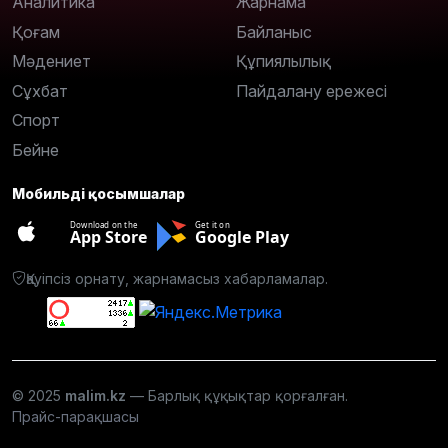
Аналитика
Жарнама
Қоғам
Байланыс
Мәдениет
Құпиялылық
Сұхбат
Пайдалану ережесі
Спорт
Бейне
Мобильді қосымшалар
Download on the
Get it on
App Store
Google Play
Қауіпсіз орнату, жарнамасыз хабарламалар.
© 2025
malim.kz
— Барлық құқықтар қорғалған.
Прайс-парақшасы