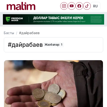
RU
Басты
#дайрабаев
#дайрабаев
Жазбалар: 1