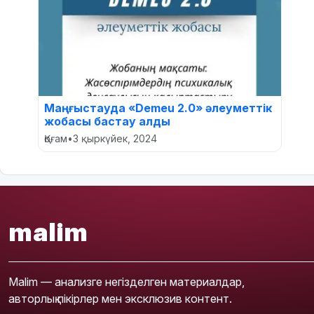
Маңғыстауда «Demeu 2.0» әлеуметтік
жобасы бастау алды
Қоғам
•
3 қыркүйек, 2024
malim
Malim — анализге негізделген материалдар,
авторлық пікірлер мен эксклюзив контент.