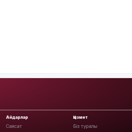
Айдарлар
Қызмет
Саясат
Біз туралы