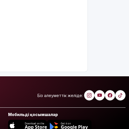
Біз әлеуметтік желіде:
Мобильді қосымшалар
Download on the
Get it on
App Store
Google Play