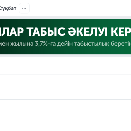
Сұқбат