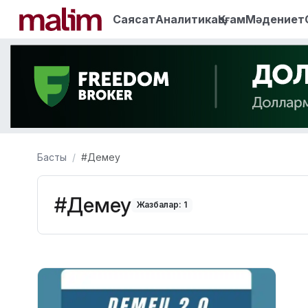
Саясат
Аналитика
Қоғам
Мәдениет
Басты
#Демеу
#Демеу
Жазбалар: 1