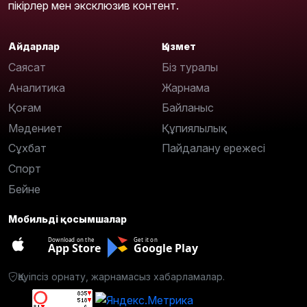
пікірлер мен эксклюзив контент.
Айдарлар
Қызмет
Саясат
Біз туралы
Аналитика
Жарнама
Қоғам
Байланыс
Мәдениет
Құпиялылық
Сұхбат
Пайдалану ережесі
Спорт
Бейне
Мобильді қосымшалар
Download on the
Get it on
App Store
Google Play
Қауіпсіз орнату, жарнамасыз хабарламалар.