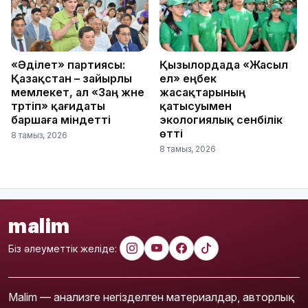
«Әділет» партиясы:
Қызылордада «Жасыл
Қазақстан – зайырлы
ел» еңбек
мемлекет, ал «Заң және
жасақтарының
тәртіп» қағидаты
қатысуымен
баршаға міндетті
экологиялық сенбілік
өтті
8 тамыз, 2026
8 тамыз, 2026
malim
Біз әлеуметтік желіде:
Malim — анализге негізделген материалдар, авторлық