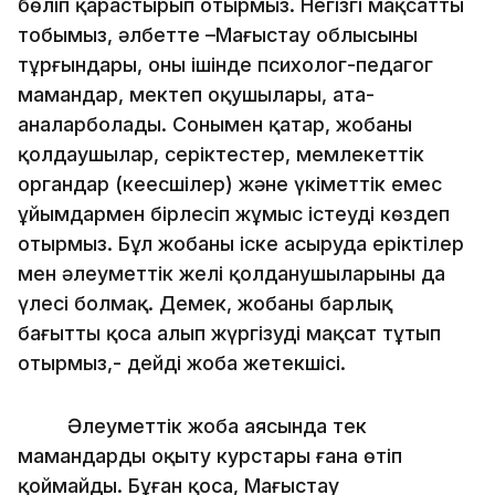
бөліп қарастырып отырмыз. Негізгі мақсатты
тобымыз, әлбетте –Маңғыстау облысының
тұрғындары, оның ішінде психолог-педагог
мамандар, мектеп оқушылары, ата-
аналарболады. Сонымен қатар, жобаны
қолдаушылар, серіктестер, мемлекеттік
органдар (кеңесшілер) және үкіметтік емес
ұйымдармен бірлесіп жұмыс істеуді көздеп
отырмыз. Бұл жобаны іске асыруда еріктілер
мен әлеуметтік желі қолданушыларының да
үлесі болмақ. Демек, жобаны барлық
бағытты қоса алып жүргізуді мақсат тұтып
отырмыз,- дейді жоба жетекшісі.
Әлеуметтік жоба аясында тек
мамандарды оқыту курстары ғана өтіп
қоймайды. Бұған қоса, Маңғыстау