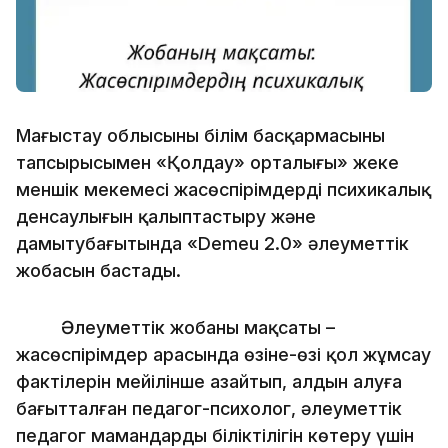
Маңғыстау облысының білім басқармасының
тапсырысымен «Қолдау» орталығы» жеке
меншік мекемесі жасөспірімдердің психикалық
денсаулығын қалыптастыру және
дамытубағытында «Demeu 2.0» әлеуметтік
жобасын бастады.
Әлеуметтік жобаның мақсаты –
жасөспірімдер арасында өзіне-өзі қол жұмсау
фактілерін мейілінше азайтып, алдын алуға
бағытталған педагог-психолог, әлеуметтік
педагог мамандардың біліктілігін көтеру үшін