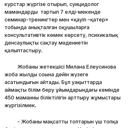
курстар жүргізе отырып, суицидолог
мамандарды тартып 7 елді-мекенде
семинар-тренингтер мен «қауіп –қатер»
тобында анықталған оқушыларға
консультативтік көмек көрсету, психикалық
денсаулықты сақтау мәдениетін
қалыптастыру.
Жобаның жетекшісі Милана Елеусинова
жоба жылдың соңына дейін жүзеге
асатындығын айтады. Бұл уақыттарда
аймақтың білім беру ұйымдарындағы кемінде
450 маманның біліктілігін арттыру жұмыстары
жүргізілмек.
- Жобаның мақсатты топтарын үш топқа