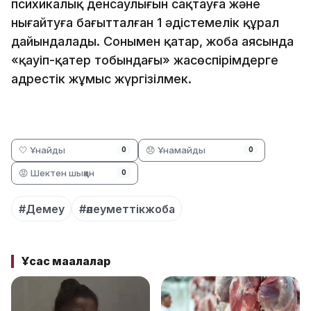
психикалық денсаулығын сақтауға және
нығайтуға бағытталған 1 әдістемелік құрал
дайындалады. Сонымен қатар, жоба аясында
«қауіп-қатер тобындағы» жасөспірімдерге
адрестік жұмыс жүргізілмек.
🤍 Ұнайды
😞 Ұнамайды
0
0
😡 Шектен шыққан
0
#Демеу
#әлеуметтікжоба
Ұқсас мақалалар