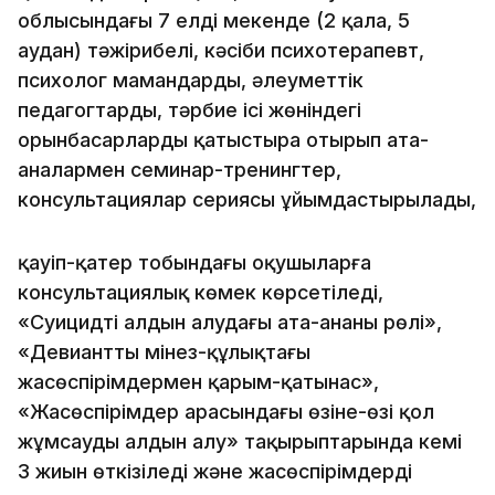
облысындағы 7 елді мекенде (2 қала, 5
аудан) тәжірибелі, кәсіби психотерапевт,
психолог мамандарды, әлеуметтік
педагогтарды, тәрбие ісі жөніндегі
орынбасарларды қатыстыра отырып ата-
аналармен семинар-тренингтер,
консультациялар сериясы ұйымдастырылады,
қауіп-қатер тобындағы оқушыларға
консультациялық көмек көрсетіледі,
«Суицидтің алдын алудағы ата-ананың рөлі»,
«Девиантты мінез-құлықтағы
жасөспірімдермен қарым-қатынас»,
«Жасөспірімдер арасындағы өзіне-өзі қол
жұмсаудың алдын алу» тақырыптарында кемі
3 жиын өткізіледі және жасөспірімдердің