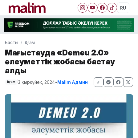
RU
Басты
Қоғам
Маңғыстауда «Demeu 2.0»
әлеуметтік жобасы бастау
алды
3 қыркүйек, 2024
•
Malim Админ
Қоғам