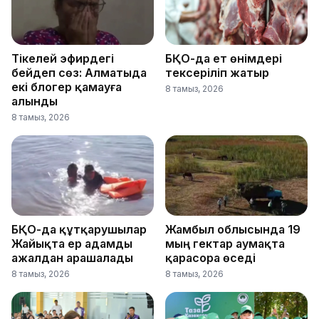
Тікелей эфирдегі
БҚО-да ет өнімдері
бейәдеп сөз: Алматыда
тексеріліп жатыр
екі блогер қамауға
8 тамыз, 2026
алынды
8 тамыз, 2026
БҚО-да құтқарушылар
Жамбыл облысында 19
Жайықта ер адамды
мың гектар аумақта
ажалдан арашалады
қарасора өседі
8 тамыз, 2026
8 тамыз, 2026