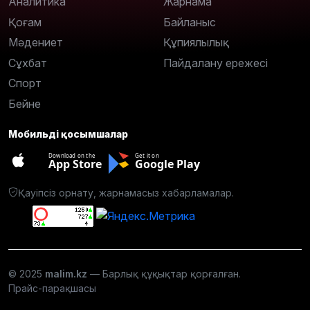
Аналитика
Жарнама
Қоғам
Байланыс
Мәдениет
Құпиялылық
Сұхбат
Пайдалану ережесі
Спорт
Бейне
Мобильді қосымшалар
Download on the
Get it on
App Store
Google Play
Қауіпсіз орнату, жарнамасыз хабарламалар.
© 2025
malim.kz
— Барлық құқықтар қорғалған.
Прайс-парақшасы