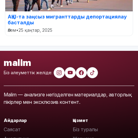
АҚШ-та заңсыз мигранттарды депортациялау
басталды
Әлем
•
25 қаңтар, 2025
malim
Біз әлеуметтік желіде:
Malim — анализге негізделген материалдар, авторлық
пікірлер мен эксклюзив контент.
Айдарлар
Қызмет
Саясат
Біз туралы