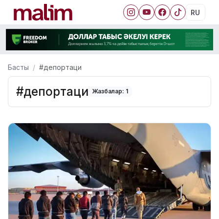
RU
Басты
#депортаци
#депортаци
Жазбалар: 1