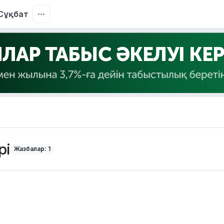
Сұқбат
рі
Жазбалар: 1