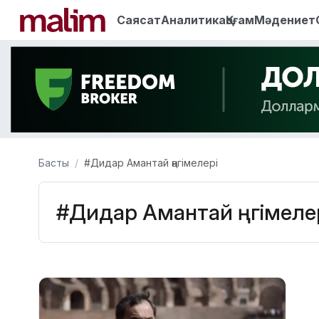
Саясат
Аналитика
Қоғам
Мәдениет
Басты
#Дидар Амантай әңгімелері
#Дидар Амантай әңгімеле