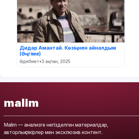
Дидар Амантай. Көзіңнен айналдым
(Әңгіме)
Әдебиет
•
3 ақпан, 2025
malim
Malim — анализге негізделген материалдар,
авторлық пікірлер мен эксклюзив контент.