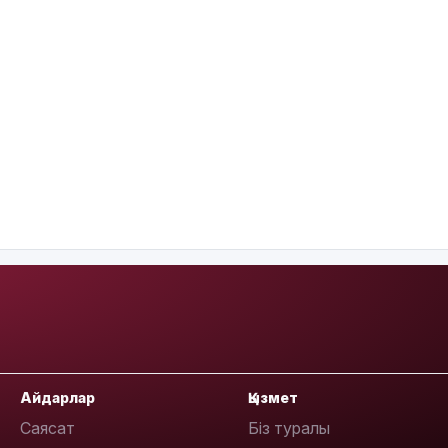
Айдарлар
Қызмет
Саясат
Біз туралы