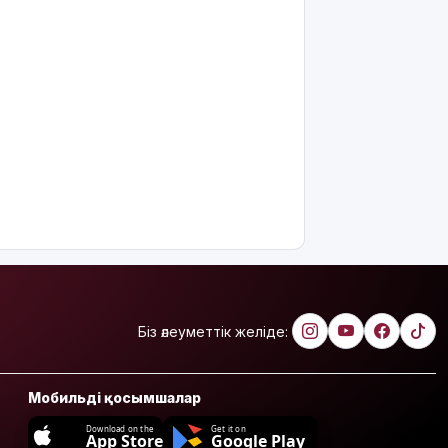
Біз әлеуметтік желіде:
Мобильді қосымшалар
Download on the
Get it on
App Store
Google Play