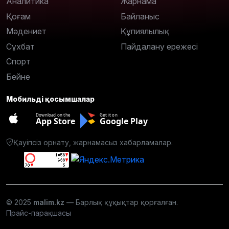
Аналитика
Жарнама
Қоғам
Байланыс
Мәдениет
Құпиялылық
Сұхбат
Пайдалану ережесі
Спорт
Бейне
Мобильді қосымшалар
Download on the
Get it on
App Store
Google Play
Қауіпсіз орнату, жарнамасыз хабарламалар.
© 2025
malim.kz
— Барлық құқықтар қорғалған.
Прайс-парақшасы