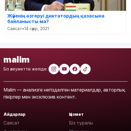
Жүйенің өзгеруі диктатордың қазасына
байланысты ма?
Саясат
•
14 сәуір, 2021
malim
Біз әлеуметтік желіде:
Malim — анализге негізделген материалдар, авторлық
пікірлер мен эксклюзив контент.
Айдарлар
Қызмет
Саясат
Біз туралы