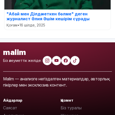
"Абай мен Ділдә неткен бөлме" деген
журналист Әлия Әшім кешірім сұрады
Қоғам
•
16 шілде, 2025
malim
Біз әлеуметтік желіде:
Malim — анализге негізделген материалдар, авторлық
пікірлер мен эксклюзив контент.
Айдарлар
Қызмет
Саясат
Біз туралы