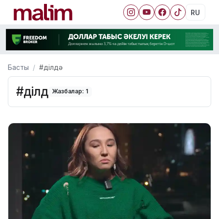
RU
Басты
#ділдә
#ділдә
Жазбалар: 1