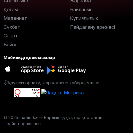
Аналитика
Жарнама
Қоғам
Байланыс
Мәдениет
Құпиялылық
Сұхбат
Пайдалану ережесі
Спорт
Бейне
Мобильді қосымшалар
Download on the
Get it on
App Store
Google Play
Қауіпсіз орнату, жарнамасыз хабарламалар.
© 2025
malim.kz
— Барлық құқықтар қорғалған.
Прайс-парақшасы