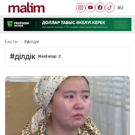
RU
Басты
#әділдік
#әділдік
Жазбалар: 2