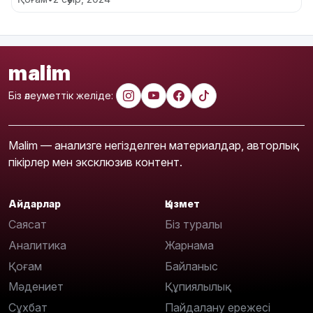
malim
Біз әлеуметтік желіде:
Malim — анализге негізделген материалдар, авторлық
пікірлер мен эксклюзив контент.
Айдарлар
Қызмет
Саясат
Біз туралы
Аналитика
Жарнама
Қоғам
Байланыс
Мәдениет
Құпиялылық
Сұхбат
Пайдалану ережесі