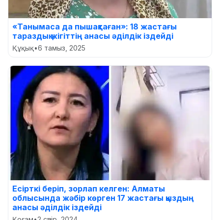
«Танымаса да пышақтаған»: 18 жастағы
тараздық жігіттің анасы әділдік іздейді
Құқық
•
6 тамыз, 2025
Есірткі беріп, зорлап келген: Алматы
облысында жәбір көрген 17 жастағы қыздың
анасы әділдік іздейді
Қоғам
•
2 сәуір, 2024