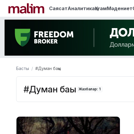
Саясат
Аналитика
Қоғам
Мәдениет
Басты
#Думан бақы
#Думан бақы
Жазбалар: 1