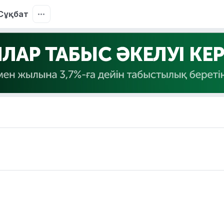
Сұқбат