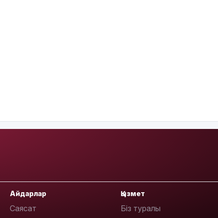
Айдарлар
Қызмет
Саясат
Біз туралы