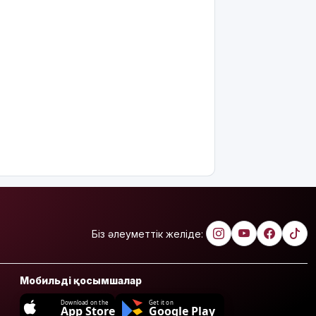
Біз әлеуметтік желіде:
Мобильді қосымшалар
Download on the
Get it on
App Store
Google Play