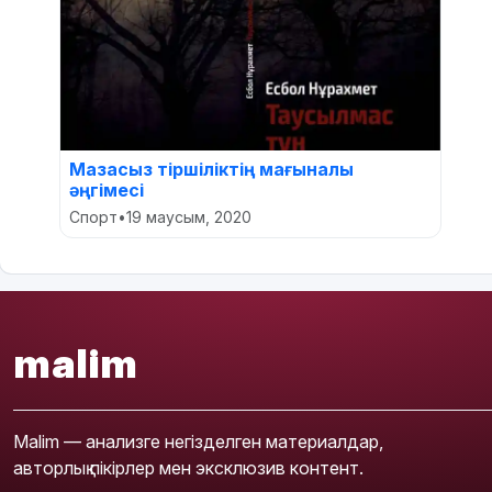
Мазасыз тіршіліктің мағыналы
әңгімесі
Спорт
•
19 маусым, 2020
malim
Malim — анализге негізделген материалдар,
авторлық пікірлер мен эксклюзив контент.