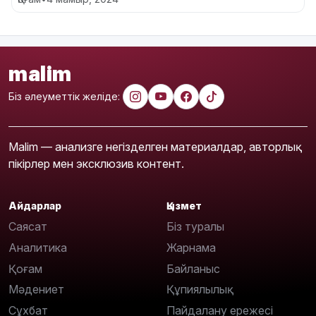
malim
Біз әлеуметтік желіде:
Malim — анализге негізделген материалдар, авторлық
пікірлер мен эксклюзив контент.
Айдарлар
Қызмет
Саясат
Біз туралы
Аналитика
Жарнама
Қоғам
Байланыс
Мәдениет
Құпиялылық
Сұхбат
Пайдалану ережесі