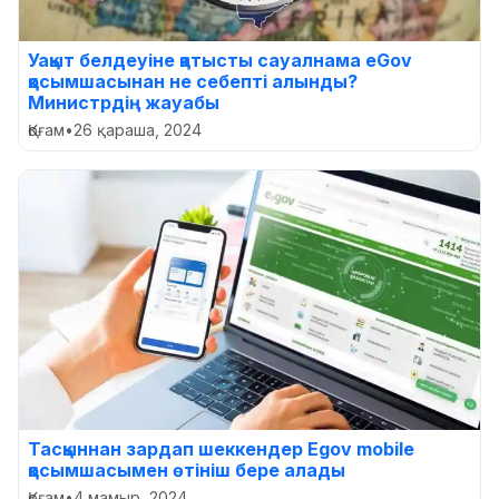
Уақыт белдеуіне қатысты сауалнама eGov
қосымшасынан не себепті алынды?
Министрдің жауабы
Қоғам
•
26 қараша, 2024
Тасқыннан зардап шеккендер Egov mobile
қосымшасымен өтініш бере алады
Қоғам
•
4 мамыр, 2024