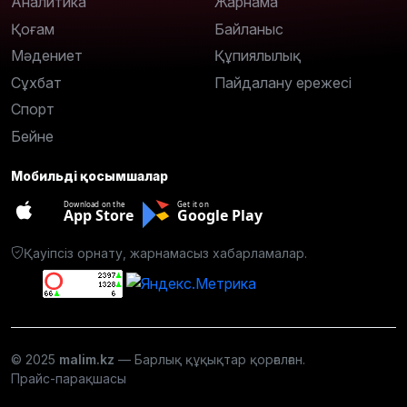
Аналитика
Жарнама
Қоғам
Байланыс
Мәдениет
Құпиялылық
Сұхбат
Пайдалану ережесі
Спорт
Бейне
Мобильді қосымшалар
Download on the
Get it on
App Store
Google Play
Қауіпсіз орнату, жарнамасыз хабарламалар.
© 2025
malim.kz
— Барлық құқықтар қорғалған.
Прайс-парақшасы