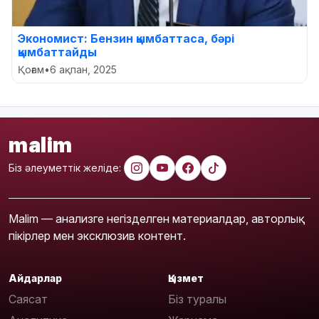
Экономист: Бензин қымбаттаса, бәрі
қымбаттайды
Қоғам
•
6 ақпан, 2025
malim
Біз әлеуметтік желіде:
Malim — анализге негізделген материалдар, авторлық
пікірлер мен эксклюзив контент.
Айдарлар
Қызмет
Саясат
Біз туралы