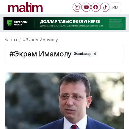
RU
Басты
#Экрем Имамоғлу
#Экрем Имамоғлу
Жазбалар: 4