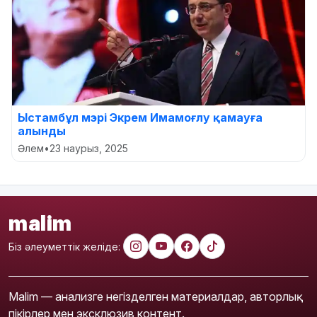
Ыстамбұл мэрі Экрем Имамоғлу қамауға
алынды
Әлем
•
23 наурыз, 2025
malim
Біз әлеуметтік желіде:
Malim — анализге негізделген материалдар, авторлық
пікірлер мен эксклюзив контент.