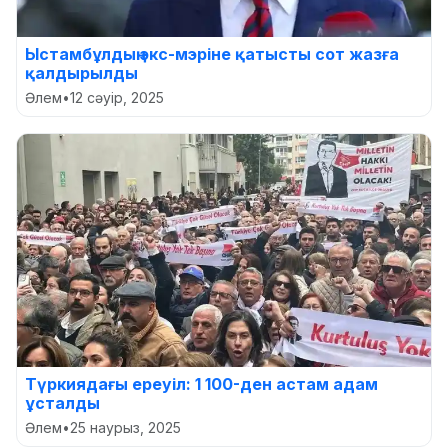
Ыстамбұлдың экс-мэріне қатысты сот жазға
қалдырылды
Әлем
•
12 сәуір, 2025
Түркиядағы ереуіл: 1 100-ден астам адам
ұсталды
Әлем
•
25 наурыз, 2025