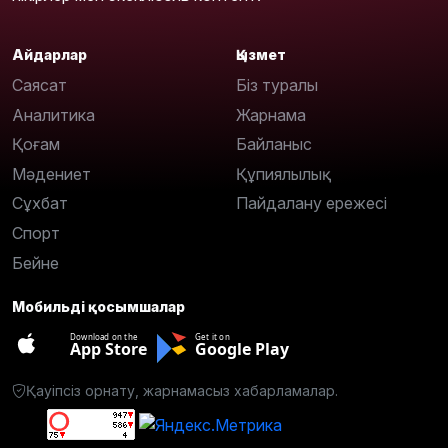
Айдарлар
Қызмет
Саясат
Біз туралы
Аналитика
Жарнама
Қоғам
Байланыс
Мәдениет
Құпиялылық
Сұхбат
Пайдалану ережесі
Спорт
Бейне
Мобильді қосымшалар
Download on the
Get it on
App Store
Google Play
Қауіпсіз орнату, жарнамасыз хабарламалар.