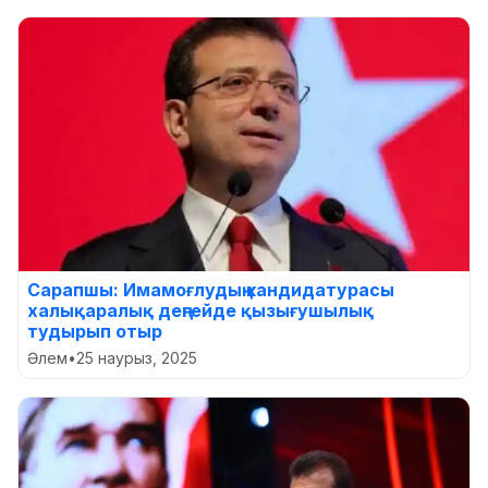
Сарапшы: Имамоғлудың кандидатурасы
халықаралық деңгейде қызығушылық
тудырып отыр
Әлем
•
25 наурыз, 2025