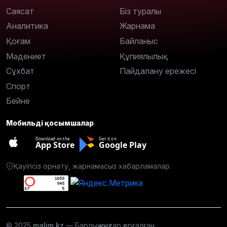
Саясат
Біз туралы
Аналитика
Жарнама
Қоғам
Байланыс
Мәдениет
Құпиялылық
Сұхбат
Пайдалану ережесі
Спорт
Бейне
Мобильді қосымшалар
Download on the
Get it on
App Store
Google Play
Қауіпсіз орнату, жарнамасыз хабарламалар.
© 2025
malim.kz
— Барлық құқықтар қорғалған.