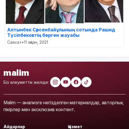
Алтынбек Сәрсенбайұлының сотында Рашид
Түсіпбековтің берген жауабы
Саясат
•
11 ақпан, 2021
malim
Біз әлеуметтік желіде:
Malim — анализге негізделген материалдар, авторлық
пікірлер мен эксклюзив контент.
Айдарлар
Қызмет