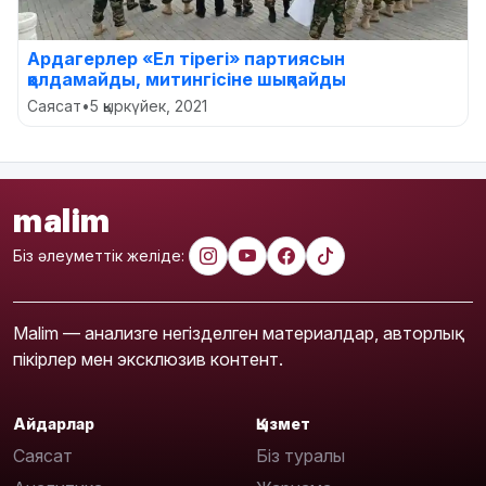
Ардагерлер «Ел тірегі» партиясын
қолдамайды, митингісіне шықпайды
Саясат
•
5 қыркүйек, 2021
malim
Біз әлеуметтік желіде:
Malim — анализге негізделген материалдар, авторлық
пікірлер мен эксклюзив контент.
Айдарлар
Қызмет
Саясат
Біз туралы