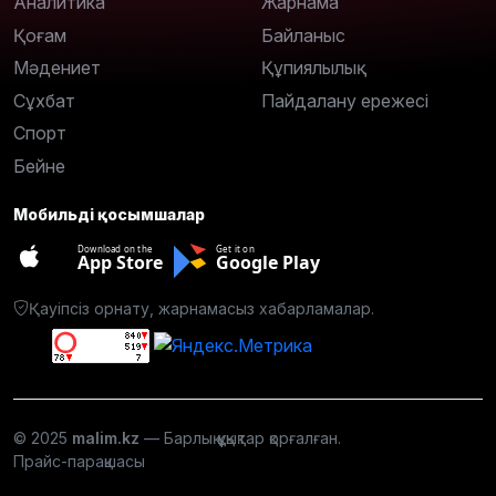
Аналитика
Жарнама
Қоғам
Байланыс
Мәдениет
Құпиялылық
Сұхбат
Пайдалану ережесі
Спорт
Бейне
Мобильді қосымшалар
Download on the
Get it on
App Store
Google Play
Қауіпсіз орнату, жарнамасыз хабарламалар.
© 2025
malim.kz
— Барлық құқықтар қорғалған.
Прайс-парақшасы