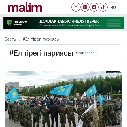
RU
Басты
#Ел тірегі париясы
#Ел тірегі париясы
Жазбалар: 1