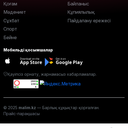
Қоғам
Байланыс
Мәдениет
Құпиялылық
Сұхбат
Пайдалану ережесі
Спорт
Бейне
Мобильді қосымшалар
Download on the
Get it on
App Store
Google Play
Қауіпсіз орнату, жарнамасыз хабарламалар.
© 2025
malim.kz
— Барлық құқықтар қорғалған.
Прайс-парақшасы