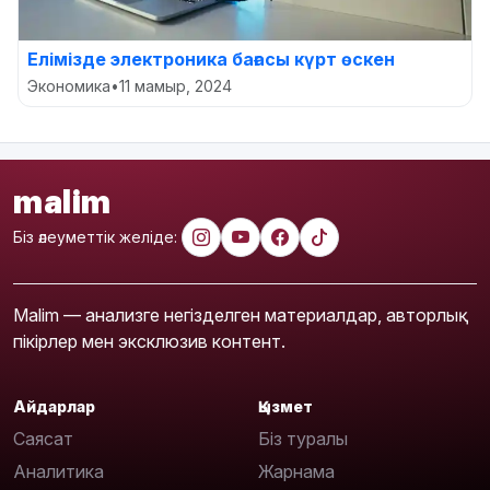
Елімізде электроника бағасы күрт өскен
Экономика
•
11 мамыр, 2024
malim
Біз әлеуметтік желіде:
Malim — анализге негізделген материалдар, авторлық
пікірлер мен эксклюзив контент.
Айдарлар
Қызмет
Саясат
Біз туралы
Аналитика
Жарнама