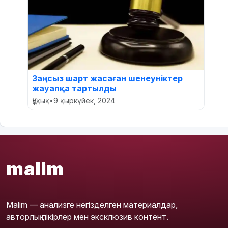
Заңсыз шарт жасаған шенеуніктер
жауапқа тартылды
Құқық
•
9 қыркүйек, 2024
malim
Malim — анализге негізделген материалдар,
авторлық пікірлер мен эксклюзив контент.