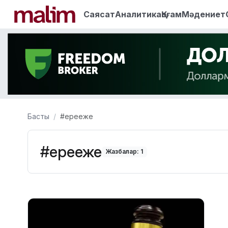
Саясат
Аналитика
Қоғам
Мәдениет
Басты
#ерееже
#ерееже
Жазбалар: 1