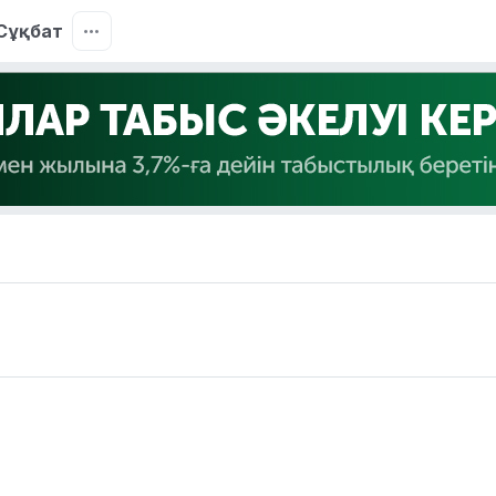
Сұқбат