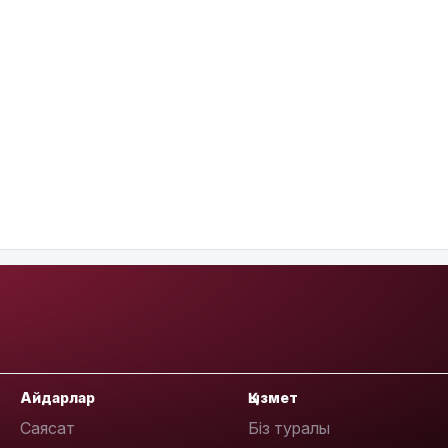
Айдарлар
Қызмет
Саясат
Біз туралы