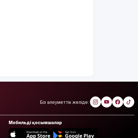
Біз әлеуметтік желіде:
Мобильді қосымшалар
Download on the
Get it on
App Store
Google Play