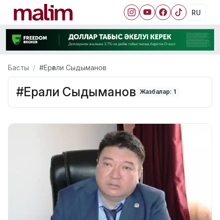
RU
Басты
#Ерғали Сыдыманов
#Ерғали Сыдыманов
Жазбалар: 1