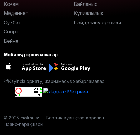
Қоғам
Байланыс
Мәдениет
Құпиялылық
Сұхбат
Пайдалану ережесі
Спорт
Бейне
Мобильді қосымшалар
Download on the
Get it on
App Store
Google Play
Қауіпсіз орнату, жарнамасыз хабарламалар.
© 2025
malim.kz
— Барлық құқықтар қорғалған.
Прайс-парақшасы