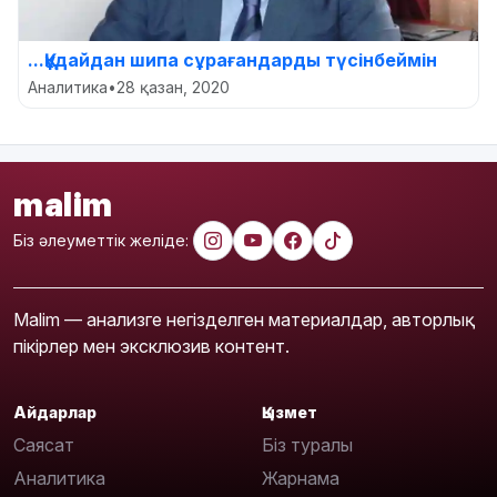
...Құдайдан шипа сұрағандарды түсінбеймін
Аналитика
•
28 қазан, 2020
malim
Біз әлеуметтік желіде:
Malim — анализге негізделген материалдар, авторлық
пікірлер мен эксклюзив контент.
Айдарлар
Қызмет
Саясат
Біз туралы
Аналитика
Жарнама