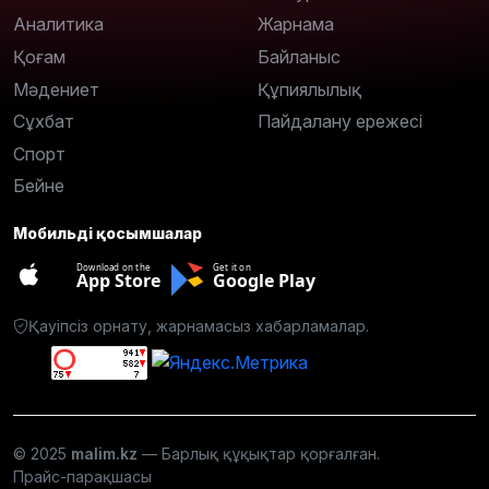
Аналитика
Жарнама
Қоғам
Байланыс
Мәдениет
Құпиялылық
Сұхбат
Пайдалану ережесі
Спорт
Бейне
Мобильді қосымшалар
Download on the
Get it on
App Store
Google Play
Қауіпсіз орнату, жарнамасыз хабарламалар.
© 2025
malim.kz
— Барлық құқықтар қорғалған.
Прайс-парақшасы