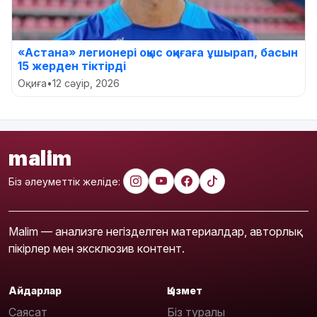
«Астана» легионері оқыс оқиғаға ұшырап, басын
15 жерден тіктірді
Оқиға
•
12 сәуір, 2026
malim
Біз әлеуметтік желіде:
Malim — анализге негізделген материалдар, авторлық
пікірлер мен эксклюзив контент.
Айдарлар
Қызмет
Саясат
Біз туралы