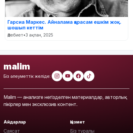
Гарсиа Маркес. Айналама қарасам ешкім жоқ...
шошып кеттім
Әдебиет
•
3 ақпан, 2025
malim
Біз әлеуметтік желіде:
Malim — анализге негізделген материалдар, авторлық
пікірлер мен эксклюзив контент.
Айдарлар
Қызмет
Саясат
Біз туралы