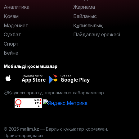
Аналитика
Жарнама
Қоғам
Байланыс
Мәдениет
Құпиялылық
Сұхбат
Пайдалану ережесі
Спорт
Бейне
Мобильді қосымшалар
Download on the
Get it on
App Store
Google Play
Қауіпсіз орнату, жарнамасыз хабарламалар.
© 2025
malim.kz
— Барлық құқықтар қорғалған.
Прайс-парақшасы