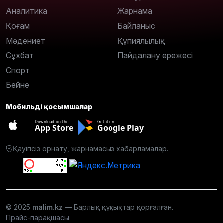
Аналитика
Жарнама
Қоғам
Байланыс
Мәдениет
Құпиялылық
Сұхбат
Пайдалану ережесі
Спорт
Бейне
Мобильді қосымшалар
Download on the
Get it on
App Store
Google Play
Қауіпсіз орнату, жарнамасыз хабарламалар.
© 2025
malim.kz
— Барлық құқықтар қорғалған.
Прайс-парақшасы