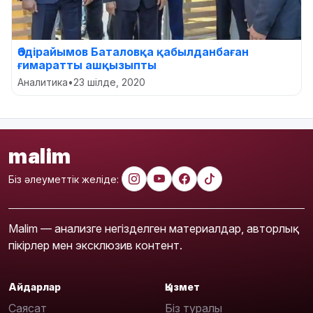
Әбдірайымов Баталовқа қабылданбаған
ғимаратты ашқызыпты
Аналитика
•
23 шілде, 2020
malim
Біз әлеуметтік желіде:
Malim — анализге негізделген материалдар, авторлық
пікірлер мен эксклюзив контент.
Айдарлар
Қызмет
Саясат
Біз туралы