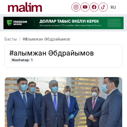
RU
Басты
#Ғалымжан Әбдрайымов
#Ғалымжан Әбдрайымов
Жазбалар: 1