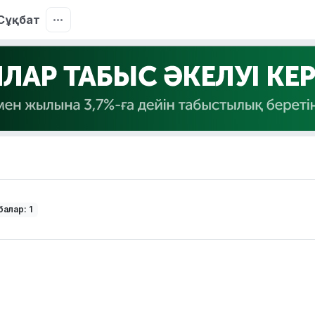
Сұқбат
алар: 1