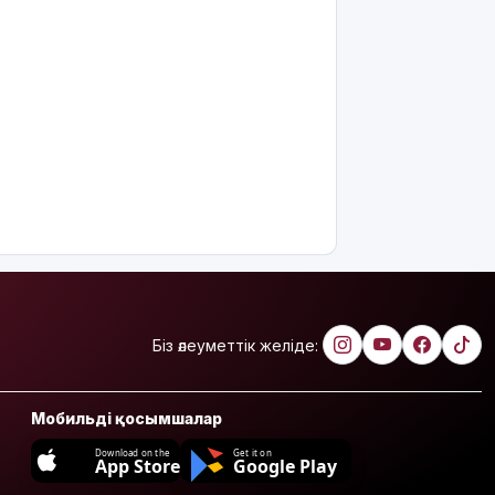
Біз әлеуметтік желіде:
Мобильді қосымшалар
Download on the
Get it on
App Store
Google Play