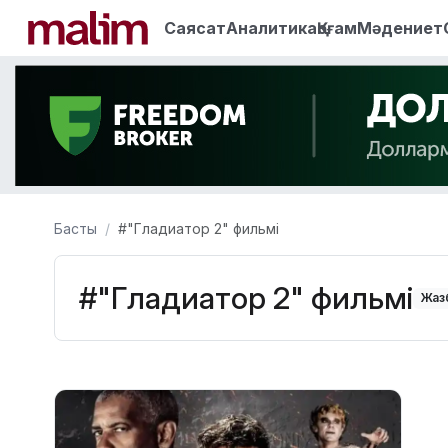
Саясат
Аналитика
Қоғам
Мәдениет
Басты
#"Гладиатор 2" фильмі
#"Гладиатор 2" фильмі
Жазб