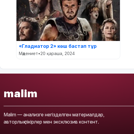
«Гладиатор 2» көш бастап тұр
Мәдениет
•
20 қараша, 2024
malim
Malim — анализге негізделген материалдар,
авторлық пікірлер мен эксклюзив контент.