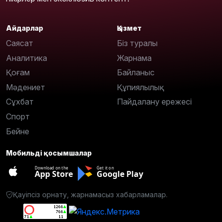
Айдарлар
Қызмет
Саясат
Біз туралы
Аналитика
Жарнама
Қоғам
Байланыс
Мәдениет
Құпиялылық
Сұхбат
Пайдалану ережесі
Спорт
Бейне
Мобильді қосымшалар
Download on the
Get it on
App Store
Google Play
Қауіпсіз орнату, жарнамасыз хабарламалар.