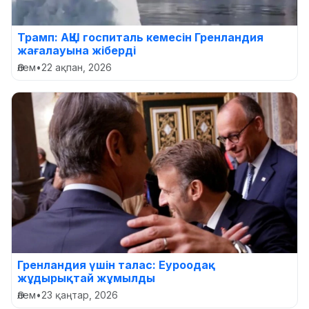
Трамп: АҚШ госпиталь кемесін Гренландия
жағалауына жіберді
Әлем
•
22 ақпан, 2026
Гренландия үшін талас: Еуроодақ
жұдырықтай жұмылды
Әлем
•
23 қаңтар, 2026