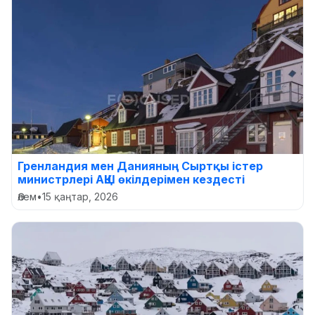
Гренландия мен Данияның Сыртқы істер
министрлері АҚШ өкілдерімен кездесті
Әлем
•
15 қаңтар, 2026