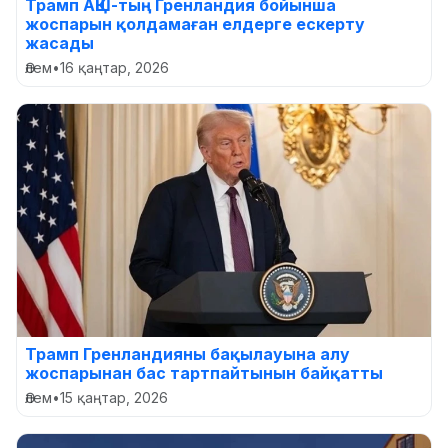
Трамп АҚШ-тың Гренландия бойынша
жоспарын қолдамаған елдерге ескерту
жасады
Әлем
•
16 қаңтар, 2026
Трамп Гренландияны бақылауына алу
жоспарынан бас тартпайтынын байқатты
Әлем
•
15 қаңтар, 2026