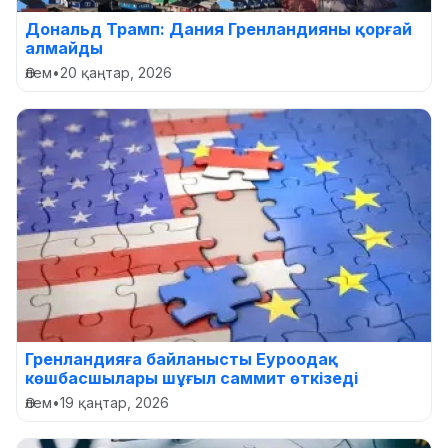
Дональд Трамп: Дания Гренландияны қорғай
алмайды
Әлем
•
20 қаңтар, 2026
Гренландияға байланысты Еуроодақ
көшбасшылары шұғыл саммит өткізеді
Әлем
•
19 қаңтар, 2026