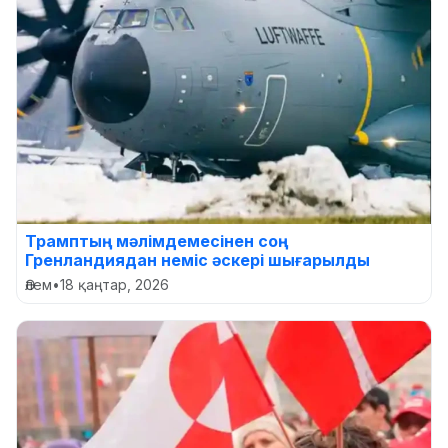
Трамптың мәлімдемесінен соң
Гренландиядан неміс әскері шығарылды
Әлем
•
18 қаңтар, 2026