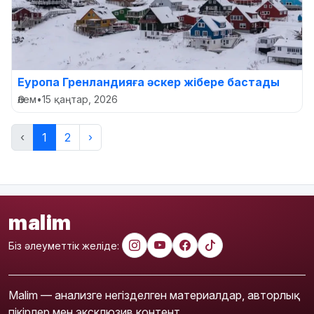
Еуропа Гренландияға әскер жібере бастады
Әлем
•
15 қаңтар, 2026
‹
1
2
›
malim
Біз әлеуметтік желіде:
Malim — анализге негізделген материалдар, авторлық
пікірлер мен эксклюзив контент.