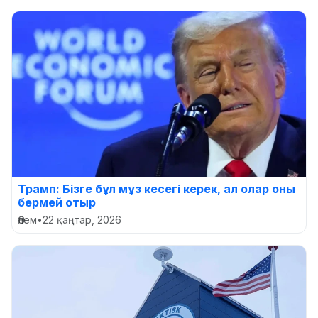
Трамп: Бізге бұл мұз кесегі керек, ал олар оны
бермей отыр
Әлем
•
22 қаңтар, 2026