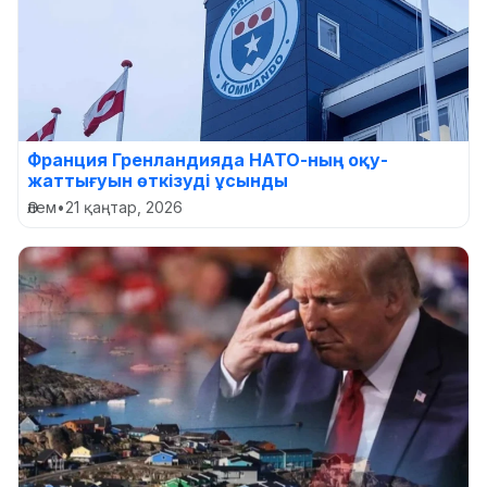
Франция Гренландияда НАТО-ның оқу-
жаттығуын өткізуді ұсынды
Әлем
•
21 қаңтар, 2026