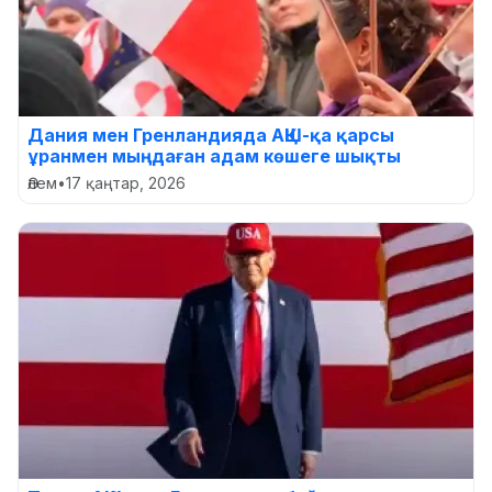
Дания мен Гренландияда АҚШ-қа қарсы
ұранмен мыңдаған адам көшеге шықты
Әлем
•
17 қаңтар, 2026