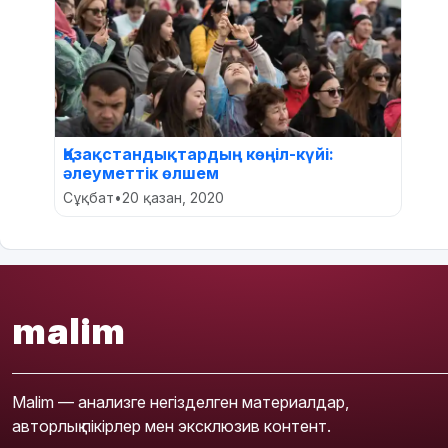
Қазақстандықтардың көңіл-күйі:
әлеуметтік өлшем
Сұқбат
•
20 қазан, 2020
malim
Malim — анализге негізделген материалдар,
авторлық пікірлер мен эксклюзив контент.