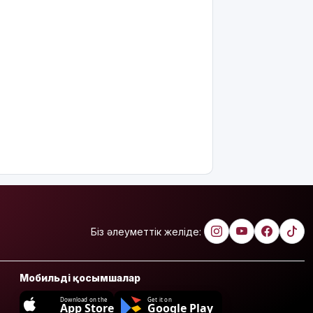
Біз әлеуметтік желіде:
Мобильді қосымшалар
Download on the
Get it on
App Store
Google Play