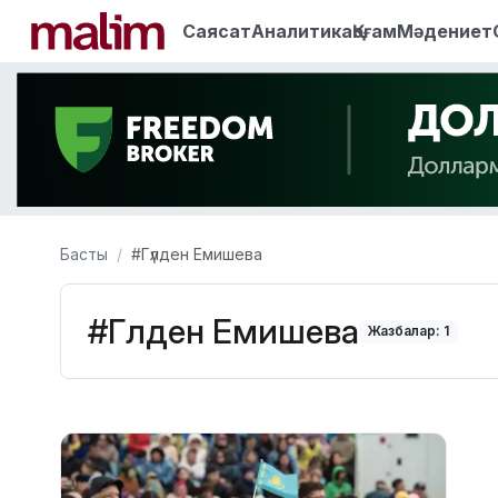
Саясат
Аналитика
Қоғам
Мәдениет
Басты
#Гүлден Емишева
#Гүлден Емишева
Жазбалар: 1