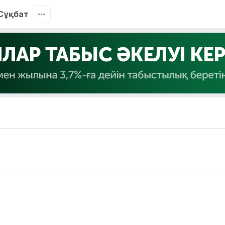
Сұқбат