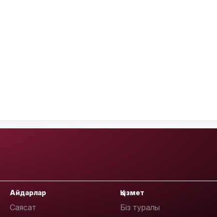
Айдарлар
Қызмет
Саясат
Біз туралы