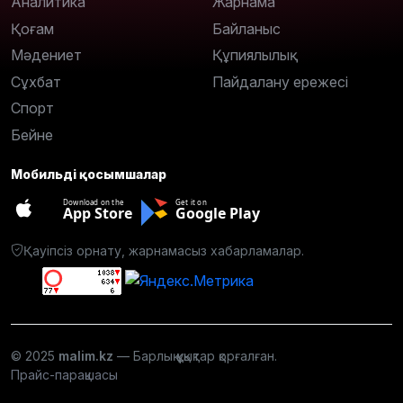
Аналитика
Жарнама
Қоғам
Байланыс
Мәдениет
Құпиялылық
Сұхбат
Пайдалану ережесі
Спорт
Бейне
Мобильді қосымшалар
Download on the
Get it on
App Store
Google Play
Қауіпсіз орнату, жарнамасыз хабарламалар.
© 2025
malim.kz
— Барлық құқықтар қорғалған.
Прайс-парақшасы