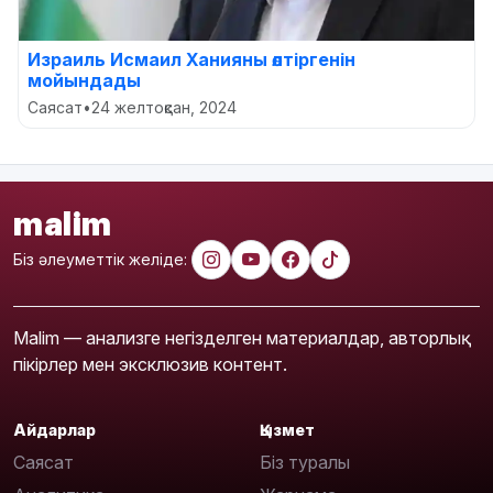
Израиль Исмаил Ханияны өлтіргенін
мойындады
Саясат
•
24 желтоқсан, 2024
malim
Біз әлеуметтік желіде:
Malim — анализге негізделген материалдар, авторлық
пікірлер мен эксклюзив контент.
Айдарлар
Қызмет
Саясат
Біз туралы