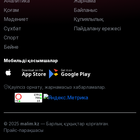
Аналитика
Жарнама
Қоғам
Байланыс
Мәдениет
Құпиялылық
Сұхбат
Пайдалану ережесі
Спорт
Бейне
Мобильді қосымшалар
Download on the
Get it on
App Store
Google Play
Қауіпсіз орнату, жарнамасыз хабарламалар.
© 2025
malim.kz
— Барлық құқықтар қорғалған.
Прайс-парақшасы