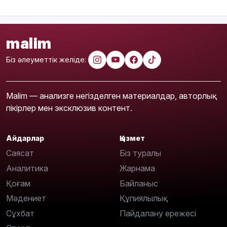
malim
Біз әлеуметтік желіде:
Malim — анализге негізделген материалдар, авторлық
пікірлер мен эксклюзив контент.
Айдарлар
Қызмет
Саясат
Біз туралы
Аналитика
Жарнама
Қоғам
Байланыс
Мәдениет
Құпиялылық
Сұхбат
Пайдалану ережесі