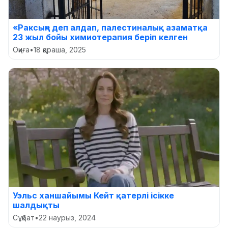
«Раксың» деп алдап, палестиналық азаматқа
23 жыл бойы химиотерапия беріп келген
Оқиға
•
18 қараша, 2025
Уэльс ханшайымы Кейт қатерлі ісікке
шалдықты
Сұқбат
•
22 наурыз, 2024