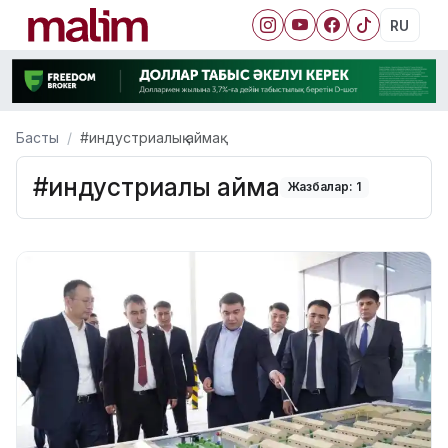
RU
Басты
#индустриалық аймақ
#индустриалық аймақ
Жазбалар: 1