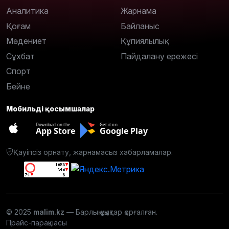
Аналитика
Жарнама
Қоғам
Байланыс
Мәдениет
Құпиялылық
Сұхбат
Пайдалану ережесі
Спорт
Бейне
Мобильді қосымшалар
Download on the
Get it on
App Store
Google Play
Қауіпсіз орнату, жарнамасыз хабарламалар.
© 2025
malim.kz
— Барлық құқықтар қорғалған.
Прайс-парақшасы