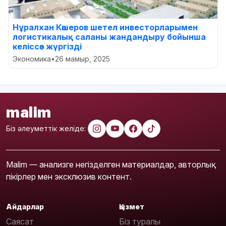
Нұралхан Көшеров шетел инвесторларымен
логистикалық саланы жандандыру бойынша
келіссөз жүргізді
Экономика
•
26 мамыр, 2025
malim
Біз әлеуметтік желіде:
Malim — анализге негізделген материалдар, авторлық
пікірлер мен эксклюзив контент.
Айдарлар
Қызмет
Саясат
Біз туралы