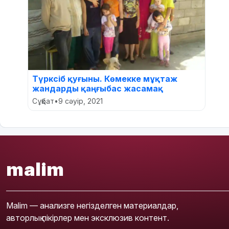
Түрксіб қуғыны. Көмекке мұқтаж
жандарды қаңғыбас жасамақ
Сұқбат
•
9 сәуір, 2021
malim
Malim — анализге негізделген материалдар,
авторлық пікірлер мен эксклюзив контент.