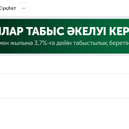
Сұқбат