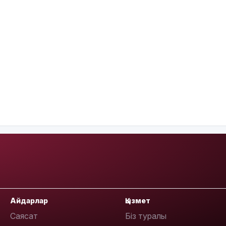
Айдарлар
Қызмет
Саясат
Біз туралы