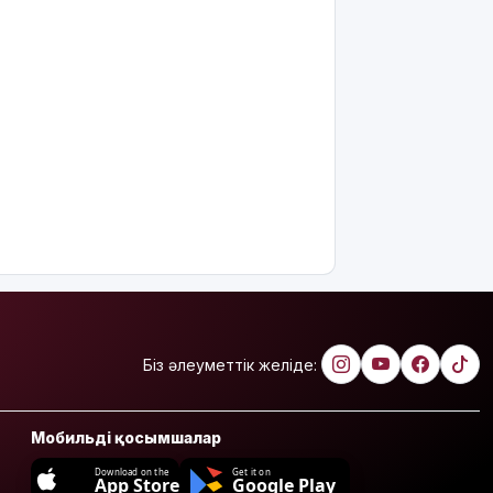
Біз әлеуметтік желіде:
Мобильді қосымшалар
Download on the
Get it on
App Store
Google Play