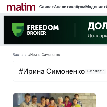
Саясат
Аналитика
Қоғам
Мәдениет
Басты
#Ирина Симоненко
#Ирина Симоненко
Жазбалар: 1