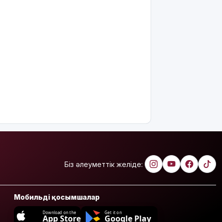
Біз әлеуметтік желіде:
Мобильді қосымшалар
Download on the
Get it on
App Store
Google Play