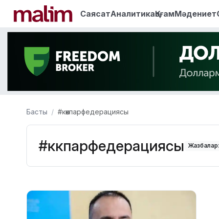
Саясат
Аналитика
Қоғам
Мәдениет
Басты
#көкпарфедерациясы
#көкпарфедерациясы
Жазбалар: