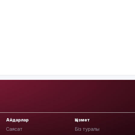
Айдарлар
Қызмет
Саясат
Біз туралы