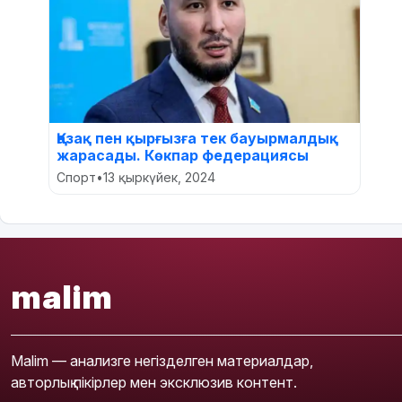
Қазақ пен қырғызға тек бауырмалдық
жарасады. Көкпар федерациясы
Спорт
•
13 қыркүйек, 2024
malim
Malim — анализге негізделген материалдар,
авторлық пікірлер мен эксклюзив контент.