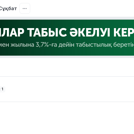
Сұқбат
 1