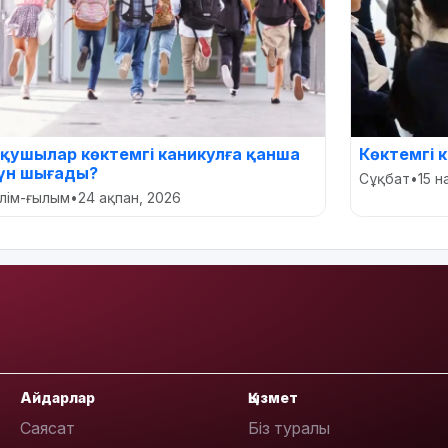
қушылар көктемгі каникулға қанша
Көктемгі к
үн шығады?
Сұқбат
•
15 н
ілім-ғылым
•
24 ақпан, 2026
Айдарлар
Қызмет
Саясат
Біз туралы