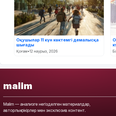
Оқушылар 11 күн көктемгі демалысқа
О
шығады
к
Қоғам
•
12 наурыз, 2026
Б
malim
Malim — анализге негізделген материалдар,
авторлық пікірлер мен эксклюзив контент.