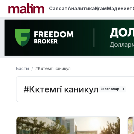
Саясат
Аналитика
Қоғам
Мәдениет
Басты
#Көктемгі каникул
#Көктемгі каникул
Жазбалар: 3