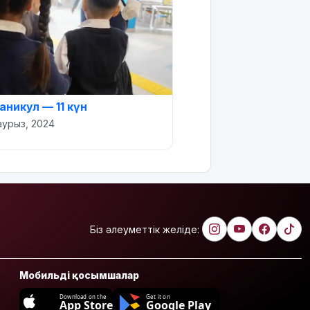
аникул — 11 күн
аурыз, 2024
Біз әлеуметтік желіде:
Мобильді қосымшалар
Download on the
Get it on
App Store
Google Play